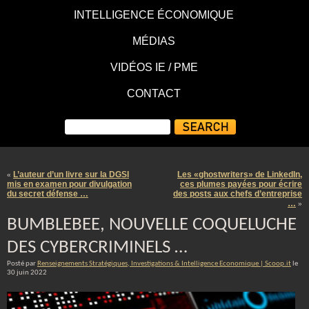
INTELLIGENCE ÉCONOMIQUE
MÉDIAS
VIDÉOS IE / PME
CONTACT
L’auteur d’un livre sur la DGSI
Les «ghostwriters» de LinkedIn,
«
mis en examen pour divulgation
ces plumes payées pour écrire
du secret défense …
des posts aux chefs d’entreprise
…
»
BUMBLEBEE, NOUVELLE COQUELUCHE
DES CYBERCRIMINELS …
Posté par
Renseignements Stratégiques, Investigations & Intelligence Economique | Scoop.it
le
30 juin 2022