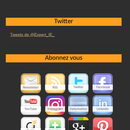
Twitter
Tweets de @Expert_IE_
Abonnez vous