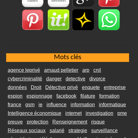
Mots clés
agence leprivé
arnaud pelletier
arp
cnil
cybercriminalité
danger
detective
divorce
données
Droit
Détective privé
enquete
entreprise
espion
espionnage
facebook
filature
formation
france
gsm
ie
influence
information
informatique
Intelligence économique
internet
investigation
pme
preuve
protection
Renseignement
risque
Réseaux sociaux
salarié
strategie
surveillance