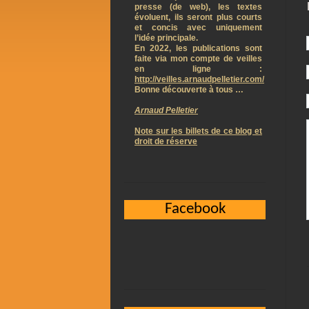
presse (de web), les textes
évoluent, ils seront plus courts
et concis avec uniquement
l’idée principale.
En 2022, les publications sont
faite via mon compte de veilles
en ligne :
http://veilles.arnaudpelletier.com/
Bonne découverte à tous …
Arnaud Pelletier
Note sur les billets de ce blog et
droit de réserve
Facebook