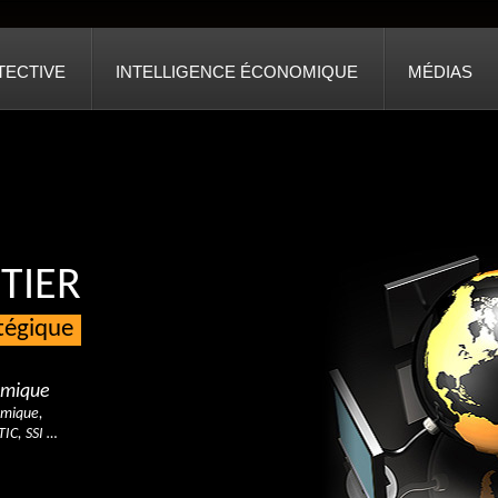
TECTIVE
INTELLIGENCE ÉCONOMIQUE
MÉDIAS
TIER
atégique
nomique
omique,
TIC, SSI …