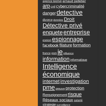
arnaud pelletier
agence leprivé
arp
cybercriminalité
cnil
detective
danger
Droit
divorce
données
Détective privé
entreprise
enquete
espionnage
espion
formation
facebook
filature
ie
france
gsm
influence
information
informatique
Intelligence
économique
internet
investigation
pme
protection
preuve
risque
Renseignement
Réseaux sociaux
salarié
strategie
surveillance