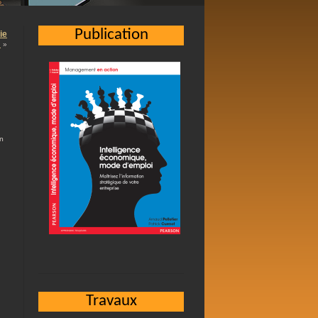
Publication
ie
…
»
in
Travaux