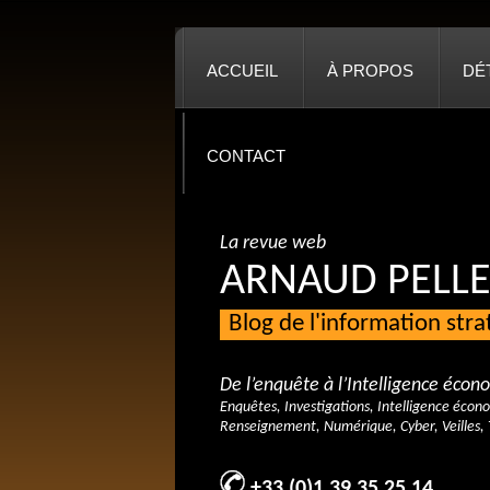
ACCUEIL
À PROPOS
DÉ
CONTACT
La revue web
ARNAUD PELLE
Blog de l'information str
De l’enquête à l’Intelligence éco
Enquêtes, Investigations, Intelligence écon
Renseignement, Numérique, Cyber, Veilles, 
+33 (0)1 39 35 25 14