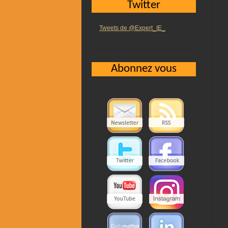
Twitter
Tweets de @Expert_IE_
Abonnez vous