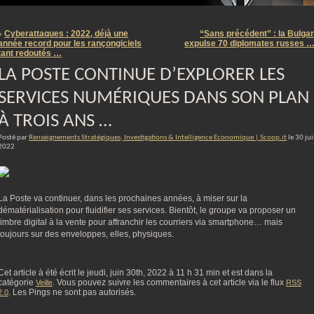
m
Cyberattaques : 2022, déjà une
“Sans précédent” : la Bulgar
«
année record pour les rançongiciels
expulse 70 diplomates russes 
tant redoutés …
LA POSTE CONTINUE D’EXPLORER LES
SERVICES NUMÉRIQUES DANS SON PLAN
À TROIS ANS …
Posté par
Renseignements Stratégiques, Investigations & Intelligence Economique | Scoop.it
le 30 ju
2022
La Poste va continuer, dans les prochaines années, à miser sur la
dématérialisation pour fluidifier ses services. Bientôt, le groupe va proposer un
timbre digital à la vente pour affranchir les courriers via smartphone… mais
toujours sur des enveloppes, elles, physiques.
Cet article à été écrit le jeudi, juin 30th, 2022 à 11 h 31 min et est dans la
catégorie
. Vous pouvez suivre les commentaires à cet article via le flux
Veille
RSS
. Les Pings ne sont pas autorisés.
2.0