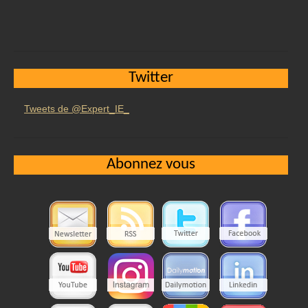
Twitter
Tweets de @Expert_IE_
Abonnez vous