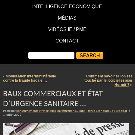
INTELLIGENCE ÉCONOMIQUE
MÉDIAS
VIDÉOS IE / PME
CONTACT
Mobilisation interministérielle
Comment savoir si l’on est
«
contre la fraude fiscale …
touché par le logiciel espion
Hermit ?
»
BAUX COMMERCIAUX ET ÉTAT
D’URGENCE SANITAIRE …
Posté par
Renseignements Stratégiques, Investigations & Intelligence Economique | Scoop.it
le
1 juillet 2022