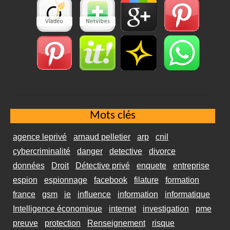
Mots clés
agence leprivé
arnaud pelletier
arp
cnil
cybercriminalité
danger
detective
divorce
données
Droit
Détective privé
enquete
entreprise
espion
espionnage
facebook
filature
formation
france
gsm
ie
influence
information
informatique
Intelligence économique
internet
investigation
pme
preuve
protection
Renseignement
risque