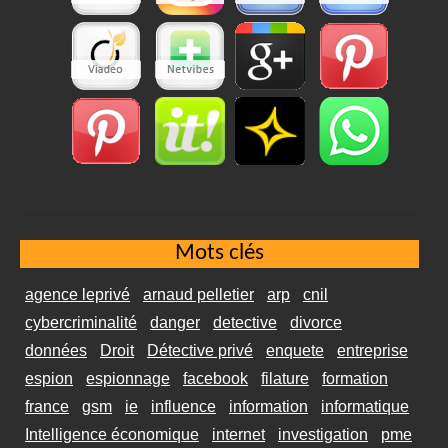
Mots clés
agence leprivé
arnaud pelletier
arp
cnil
cybercriminalité
danger
detective
divorce
données
Droit
Détective privé
enquete
entreprise
espion
espionnage
facebook
filature
formation
france
gsm
ie
influence
information
informatique
Intelligence économique
internet
investigation
pme