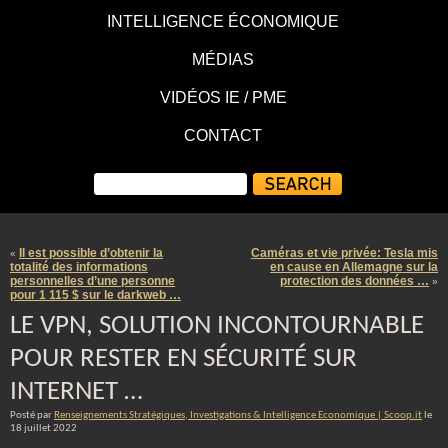
INTELLIGENCE ÉCONOMIQUE
MÉDIAS
VIDÉOS IE / PME
CONTACT
Il est possible d’obtenir la
Caméras et vie privée: Tesla mis
«
totalité des informations
en cause en Allemagne sur la
personnelles d’une personne
protection des données …
»
pour 1 115 $ sur le darkweb …
LE VPN, SOLUTION INCONTOURNABLE
POUR RESTER EN SÉCURITÉ SUR
INTERNET …
Posté par
Renseignements Stratégiques, Investigations & Intelligence Economique | Scoop.it
le
18 juillet 2022