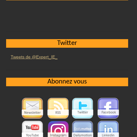
Twitter
Tweets de @Expert_IE_
Abonnez vous