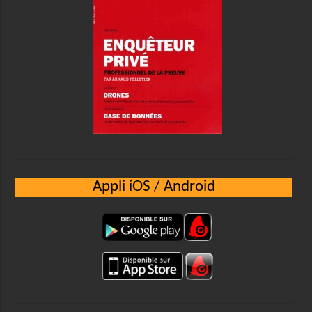
Appli iOS / Android