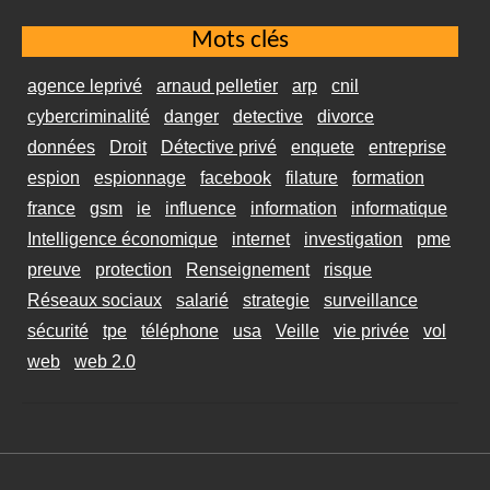
Mots clés
agence leprivé
arnaud pelletier
arp
cnil
cybercriminalité
danger
detective
divorce
données
Droit
Détective privé
enquete
entreprise
espion
espionnage
facebook
filature
formation
france
gsm
ie
influence
information
informatique
Intelligence économique
internet
investigation
pme
preuve
protection
Renseignement
risque
Réseaux sociaux
salarié
strategie
surveillance
sécurité
tpe
téléphone
usa
Veille
vie privée
vol
web
web 2.0