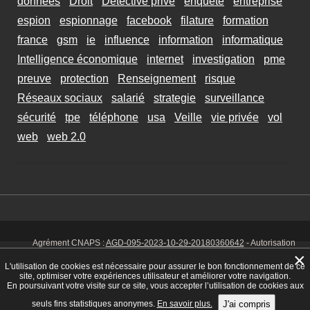
données
Droit
Détective privé
enquete
entreprise
espion
espionnage
facebook
filature
formation
france
gsm
ie
influence
information
informatique
Intelligence économique
internet
investigation
pme
preuve
protection
Renseignement
risque
Réseaux sociaux
salarié
strategie
surveillance
sécurité
tpe
téléphone
usa
Veille
vie privée
vol
web
web 2.0
Agrément CNAPS :
AGD-095-2023-10-29-20180360642
- Autorisation
d’exercer CNAPS :
AUT-095-2113-01-07-20140365170
- SIRET 449 086
×
925 00038 - Code NAF 8030 Z -
Mentions Légales
-
Cookies
Tél. : 06 14
L'utilisation de cookies est nécessaire pour assurer le bon fonctionnement de ce
01 75 32
site, optimiser votre expériences utilisateur et améliorer votre navigation.
En poursuivant votre visite sur ce site, vous accepter l’utilisation de cookies aux
seuls fins statistiques anonymes.
En savoir plus.
J'ai compris