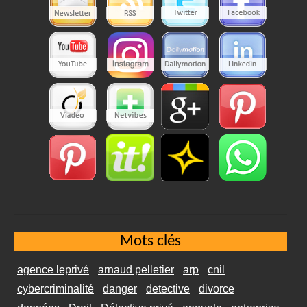
Mots clés
agence leprivé
arnaud pelletier
arp
cnil
cybercriminalité
danger
detective
divorce