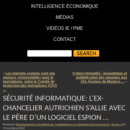
INTELLIGENCE ÉCONOMIQUE
MÉDIAS
VIDÉOS IE / PME
CONTACT
Les logiciels espions sont une
Cybercriminalité : géopolitique et
«
menace «existentielle» pour le
multiplication des attaques aux
journalisme, selon le Comité de
22e Assises de Monaco …
»
protection des journalistes (CPJ)
…
SÉCURITÉ INFORMATIQUE: L’EX-
CHANCELIER AUTRICHIEN S’ALLIE AVEC
LE PÈRE D’UN LOGICIEL ESPION …
Posté par
Renseignements Stratégiques, Investigations & Intelligence Economique | Scoop.it
le
14 octobre 2022