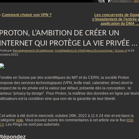
m
Comment choisir son VPN ?
Les concurrents de Goog
«
s’impatientent de l’entrée 
application du DMA 
PROTON, L’AMBITION DE CRÉER UN
INTERNET QUI PROTÈGE LA VIE PRIVÉE …
Posté par
Renseignements Stratégiques, Investigations & Intelligence Economique | Scoop.it
le 26
octobre 2022
Fondée en Suisse par des scientifiques du MIT et du CERN, la société Proton
propose des services technologiques (VPN, boîte mail, calendrier, drive) dont le
respect de la vie privée est la valeur par défaut, présente dès la conception : le
fameux “privacy by design”. Pour Proton, la maîtrise des données en ligne par leurs
utilisateurs est la condition sine qua non de la garantie de leur liberté.
Cet article à été écrit le mercredi, octobre 26th, 2022 à 11 h 24 min et est dans la
catégorie
. Vous pouvez suivre les commentaires à cet article via le flux
Veille
RSS
. Les Pings ne sont pas autorisés.
2.0
Répondez