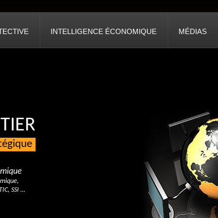
TECTIVE
INTELLIGENCE ÉCONOMIQUE
MÉDIAS
TIER
atégique
nomique
omique,
TIC, SSI …