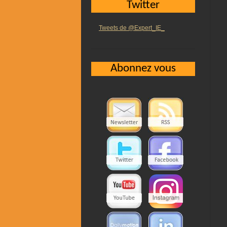
Twitter
Tweets de @Expert_IE_
Abonnez vous