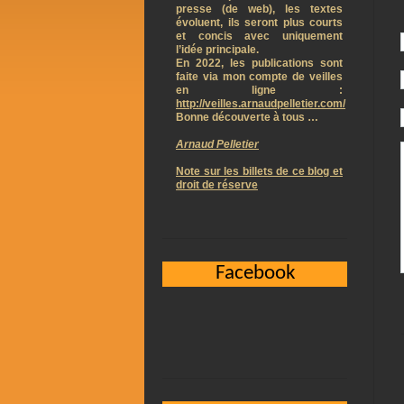
presse (de web), les textes
évoluent, ils seront plus courts
et concis avec uniquement
l’idée principale.
En 2022, les publications sont
faite via mon compte de veilles
en ligne :
http://veilles.arnaudpelletier.com/
Bonne découverte à tous …
Arnaud Pelletier
Note sur les billets de ce blog et
droit de réserve
Facebook