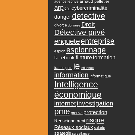
arnaud pelletier
agence leprivé
arp
cybercriminalité
cnil
detective
danger
Droit
divorce
données
Détective privé
entreprise
enquete
espionnage
espion
formation
facebook
filature
ie
france
gsm
influence
information
informatique
Intelligence
économique
internet
investigation
pme
protection
preuve
risque
Renseignement
Réseaux sociaux
salarié
strategie
surveillance