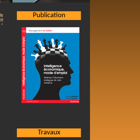
Publication
le
en
…
»
Travaux