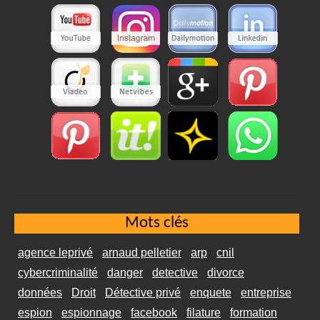
Mots clés
agence leprivé
arnaud pelletier
arp
cnil
cybercriminalité
danger
detective
divorce
données
Droit
Détective privé
enquete
entreprise
espion
espionnage
facebook
filature
formation