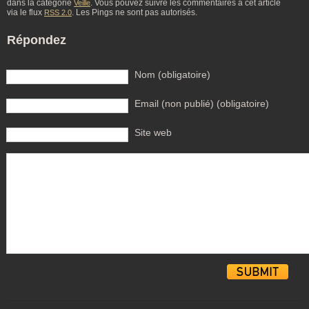
dans la catégorie
. Vous pouvez suivre les commentaires à cet article
Veille
via le flux
. Les Pings ne sont pas autorisés.
RSS 2.0
Répondez
Nom (obligatoire)
Email (non publié) (obligatoire)
Site web
Alternative: