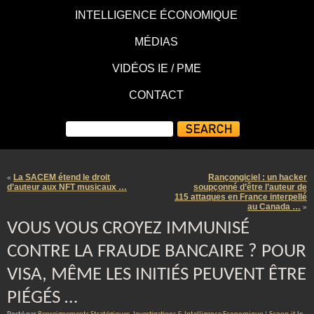
INTELLIGENCE ÉCONOMIQUE
MÉDIAS
VIDÉOS IE / PME
CONTACT
La SACEM étend le droit
Rançongiciel : un hacker
«
d’auteur aux NFT musicaux …
soupçonné d’être l’auteur de
115 attaques en France interpellé
au Canada …
»
VOUS VOUS CROYEZ IMMUNISÉ
CONTRE LA FRAUDE BANCAIRE ? POUR
VISA, MÊME LES INITIÉS PEUVENT ÊTRE
PIÉGÉS …