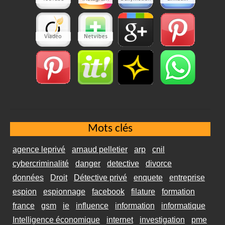
Mots clés
agence leprivé
arnaud pelletier
arp
cnil
cybercriminalité
danger
detective
divorce
données
Droit
Détective privé
enquete
entreprise
espion
espionnage
facebook
filature
formation
france
gsm
ie
influence
information
informatique
Intelligence économique
internet
investigation
pme