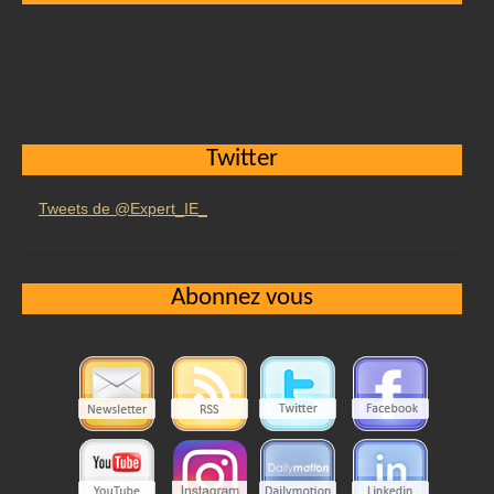
Twitter
Tweets de @Expert_IE_
Abonnez vous