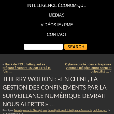
INTELLIGENCE ÉCONOMIQUE
MÉDIAS
VIDÉOS IE / PME
CONTACT
Hack de FTX : l’attaquant se
Cybersécurité : des entreprises
«
prépare à vendre 15 000 ETH à la
victimes piégées entre honte et
fois …
culpabilité …
»
THIERRY WOLTON : «EN CHINE, LA
GESTION DES CONFINEMENTS PAR LA
SURVEILLANCE NUMÉRIQUE DEVRAIT
NOUS ALERTER» …
Posté par
Renseignements Stratégiques, Investigations & Intelligence Economique | Scoop.it
le
23 novembre 2022