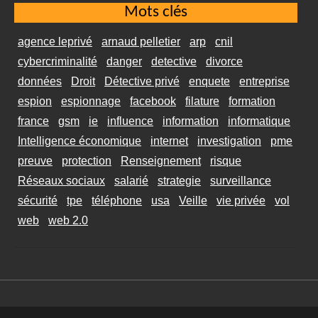
Mots clés
agence leprivé
arnaud pelletier
arp
cnil
cybercriminalité
danger
detective
divorce
données
Droit
Détective privé
enquete
entreprise
espion
espionnage
facebook
filature
formation
france
gsm
ie
influence
information
informatique
Intelligence économique
internet
investigation
pme
preuve
protection
Renseignement
risque
Réseaux sociaux
salarié
strategie
surveillance
sécurité
tpe
téléphone
usa
Veille
vie privée
vol
web
web 2.0