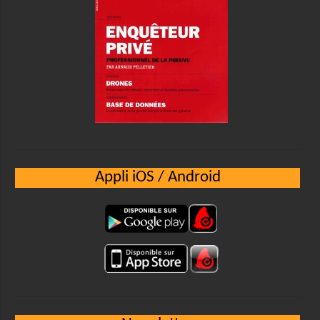
Appli iOS / Android