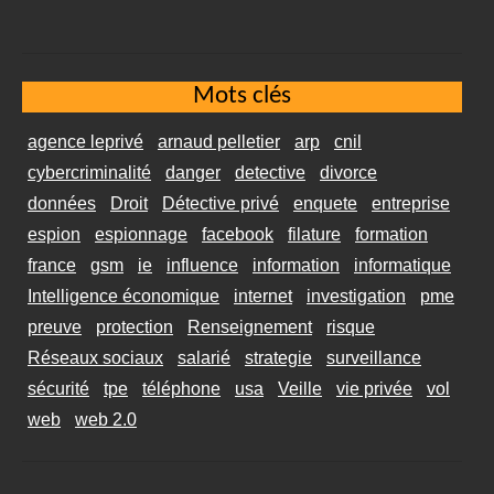
Mots clés
agence leprivé
arnaud pelletier
arp
cnil
cybercriminalité
danger
detective
divorce
données
Droit
Détective privé
enquete
entreprise
espion
espionnage
facebook
filature
formation
france
gsm
ie
influence
information
informatique
Intelligence économique
internet
investigation
pme
preuve
protection
Renseignement
risque
Réseaux sociaux
salarié
strategie
surveillance
sécurité
tpe
téléphone
usa
Veille
vie privée
vol
web
web 2.0