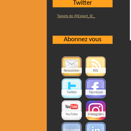
Twitter
Tweets de @Expert_IE_
Abonnez vous