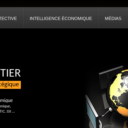
TECTIVE
INTELLIGENCE ÉCONOMIQUE
MÉDIAS
TIER
atégique
nomique
omique,
TIC, SSI …