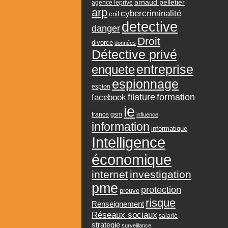
arnaud pelletier
agence leprivé
arp
cybercriminalité
cnil
detective
danger
Droit
divorce
données
Détective privé
entreprise
enquete
espionnage
espion
formation
facebook
filature
ie
france
gsm
influence
information
informatique
Intelligence
économique
internet
investigation
pme
protection
preuve
risque
Renseignement
Réseaux sociaux
salarié
strategie
surveillance