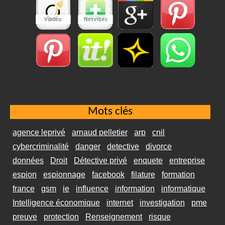
Mots clés
agence leprivé
arnaud pelletier
arp
cnil
cybercriminalité
danger
detective
divorce
données
Droit
Détective privé
enquete
entreprise
espion
espionnage
facebook
filature
formation
france
gsm
ie
influence
information
informatique
Intelligence économique
internet
investigation
pme
preuve
protection
Renseignement
risque