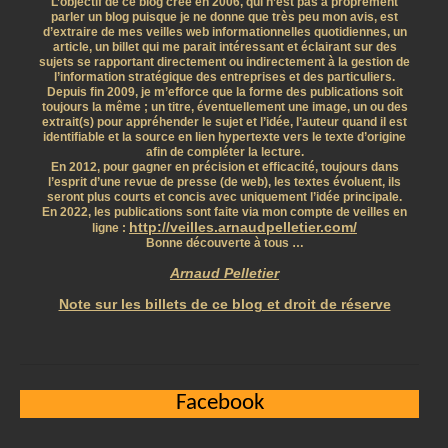
L’objectif de ce blog créé en 2006, qui n’est pas à proprement
parler un blog puisque je ne donne que très peu mon avis, est
d’extraire de mes veilles web informationnelles quotidiennes, un
article, un billet qui me parait intéressant et éclairant sur des
sujets se rapportant directement ou indirectement à la gestion de
l’information stratégique des entreprises et des particuliers.
Depuis fin 2009, je m’efforce que la forme des publications soit
toujours la même ; un titre, éventuellement une image, un ou des
extrait(s) pour appréhender le sujet et l’idée, l’auteur quand il est
identifiable et la source en lien hypertexte vers le texte d’origine
afin de compléter la lecture.
En 2012, pour gagner en précision et efficacité, toujours dans
l’esprit d’une revue de presse (de web), les textes évoluent, ils
seront plus courts et concis avec uniquement l’idée principale.
En 2022, les publications sont faite via mon compte de veilles en
http://veilles.arnaudpelletier.com/
ligne :
Bonne découverte à tous …
Arnaud Pelletier
Note sur les billets de ce blog et droit de réserve
Facebook