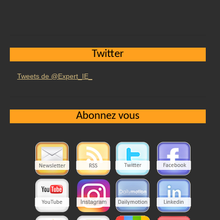
Twitter
Tweets de @Expert_IE_
Abonnez vous