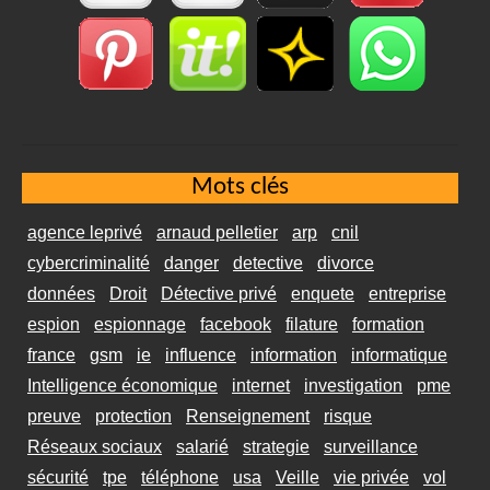
Mots clés
agence leprivé
arnaud pelletier
arp
cnil
cybercriminalité
danger
detective
divorce
données
Droit
Détective privé
enquete
entreprise
espion
espionnage
facebook
filature
formation
france
gsm
ie
influence
information
informatique
Intelligence économique
internet
investigation
pme
preuve
protection
Renseignement
risque
Réseaux sociaux
salarié
strategie
surveillance
sécurité
tpe
téléphone
usa
Veille
vie privée
vol