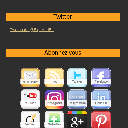
Twitter
Tweets de @Expert_IE_
Abonnez vous