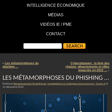
INTELLIGENCE ÉCONOMIQUE
MÉDIAS
VIDÉOS IE / PME
CONTACT
Les métamorphoses du
Cyberattaques : la liste des
«
phishing …
régions, départements et villes
impactés en 2022 …
»
LES MÉTAMORPHOSES DU PHISHING …
Posté par
Renseignements Stratégiques, Investigations & Intelligence Economique | Scoop.it
le
12 décembre 2022