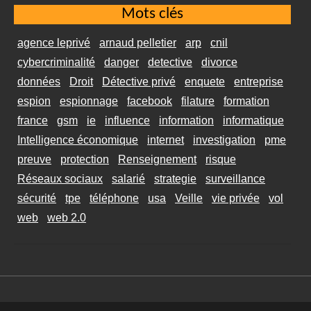
Mots clés
agence leprivé
arnaud pelletier
arp
cnil
cybercriminalité
danger
detective
divorce
données
Droit
Détective privé
enquete
entreprise
espion
espionnage
facebook
filature
formation
france
gsm
ie
influence
information
informatique
Intelligence économique
internet
investigation
pme
preuve
protection
Renseignement
risque
Réseaux sociaux
salarié
strategie
surveillance
sécurité
tpe
téléphone
usa
Veille
vie privée
vol
web
web 2.0