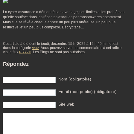
La cyber-assurance a démontré son avantage, ses limites et les problèmes
qu’elle soulève dans les récentes attaques par ransomwares notamment.
Mais elle se révèle chaque année un peu plus onéreuse, un peu plus
restrictive, et un peu plus complexe. Décryptage…
Cet article à été écrit le jeudi, décembre 15th, 2022 à 12 h 49 min et est
dans la catégorie
. Vous pouvez suivre les commentaires à cet article
Veille
via le flux
. Les Pings ne sont pas autorisés.
RSS 2.0
Répondez
Nom (obligatoire)
Email (non publié) (obligatoire)
Site web