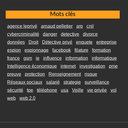
Mots clés
agence leprivé
arnaud pelletier
arp
cnil
cybercriminalité
danger
detective
divorce
données
Droit
Détective privé
enquete
entreprise
espion
espionnage
facebook
filature
formation
france
gsm
ie
influence
information
informatique
Intelligence économique
internet
investigation
pme
preuve
protection
Renseignement
risque
Réseaux sociaux
salarié
strategie
surveillance
sécurité
tpe
téléphone
usa
Veille
vie privée
vol
web
web 2.0