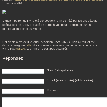
Posté par
Renseignements Stratégiques, Investigations & Intelligence Economique | Scoop.it
le
15 décembre 2022
L’ancien patron du FMI a été convoqué à la fin de l’été par les enquêteurs
spécialisés de Bercy et placé en garde à vue pour s’expliquer sur sa
domiciliation fiscale au Maroc.
Cet article à été écrit le jeudi, décembre 15th, 2022 à 12 h 49 min et est
dans la catégorie
. Vous pouvez suivre les commentaires à cet article
Veille
via le flux
. Les Pings ne sont pas autorisés.
RSS 2.0
Répondez
Nom (obligatoire)
Email (non publié) (obligatoire)
Site web