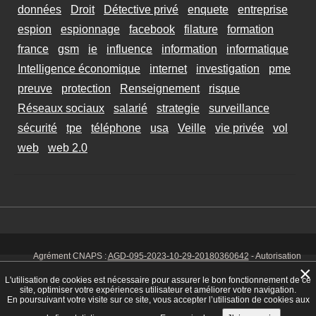
données
Droit
Détective privé
enquete
entreprise
espion
espionnage
facebook
filature
formation
france
gsm
ie
influence
information
informatique
Intelligence économique
internet
investigation
pme
preuve
protection
Renseignement
risque
Réseaux sociaux
salarié
strategie
surveillance
sécurité
tpe
téléphone
usa
Veille
vie privée
vol
web
web 2.0
Agrément CNAPS :
AGD-095-2023-10-29-20180360642
- Autorisation
d’exercer CNAPS :
AUT-095-2113-01-07-20140365170
- SIRET 449 086
×
925 00038 - Code NAF 8030 Z -
Mentions Légales
-
Cookies
Tél. : 06 14
L'utilisation de cookies est nécessaire pour assurer le bon fonctionnement de ce
01 75 32
site, optimiser votre expériences utilisateur et améliorer votre navigation.
En poursuivant votre visite sur ce site, vous accepter l’utilisation de cookies aux