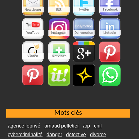
Mots clés
agence leprivé
arnaud pelletier
arp
cnil
cybercriminalité
danger
detective
divorce