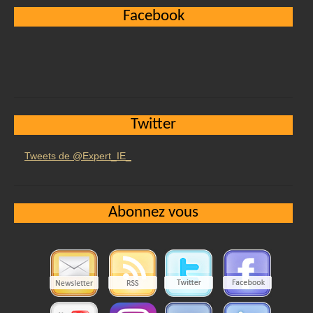
Facebook
Twitter
Tweets de @Expert_IE_
Abonnez vous