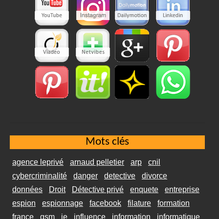
Mots clés
agence leprivé
arnaud pelletier
arp
cnil
cybercriminalité
danger
detective
divorce
données
Droit
Détective privé
enquete
entreprise
espion
espionnage
facebook
filature
formation
france
gsm
ie
influence
information
informatique