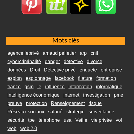
Mots clés
agence leprivé
arnaud pelletier
arp
cnil
cybercriminalité
danger
detective
divorce
données
Droit
Détective privé
enquete
entreprise
espion
espionnage
facebook
filature
formation
france
gsm
ie
influence
information
informatique
Intelligence économique
internet
investigation
pme
preuve
protection
Renseignement
risque
Réseaux sociaux
salarié
strategie
surveillance
sécurité
tpe
téléphone
usa
Veille
vie privée
vol
web
web 2.0