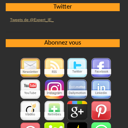
Twitter
Tweets de @Expert_IE_
Abonnez vous