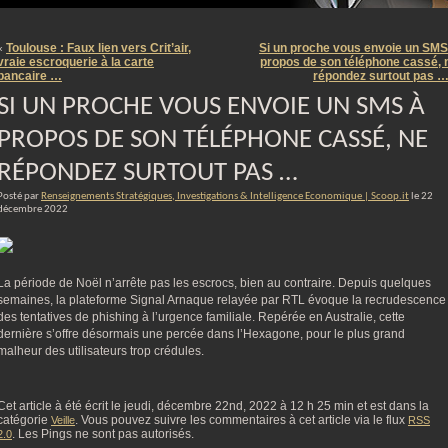
m
Toulouse : Faux lien vers Crit’air,
Si un proche vous envoie un SMS
«
vraie escroquerie à la carte
propos de son téléphone cassé, 
bancaire …
répondez surtout pas 
SI UN PROCHE VOUS ENVOIE UN SMS À
PROPOS DE SON TÉLÉPHONE CASSÉ, NE
RÉPONDEZ SURTOUT PAS …
Posté par
Renseignements Stratégiques, Investigations & Intelligence Economique | Scoop.it
le 22
décembre 2022
La période de Noël n’arrête pas les escrocs, bien au contraire. Depuis quelques
semaines, la plateforme Signal Arnaque relayée par RTL évoque la recrudescence
des tentatives de phishing à l’urgence familiale. Repérée en Australie, cette
dernière s’offre désormais une percée dans l’Hexagone, pour le plus grand
malheur des utilisateurs trop crédules.
Cet article à été écrit le jeudi, décembre 22nd, 2022 à 12 h 25 min et est dans la
catégorie
. Vous pouvez suivre les commentaires à cet article via le flux
Veille
RSS
. Les Pings ne sont pas autorisés.
2.0