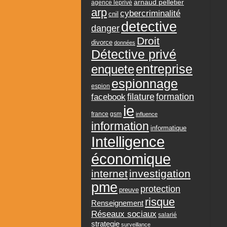
arnaud pelletier
agence leprivé
arp
cybercriminalité
cnil
detective
danger
Droit
divorce
données
Détective privé
entreprise
enquete
espionnage
espion
formation
facebook
filature
ie
france
gsm
influence
information
informatique
Intelligence
économique
internet
investigation
pme
protection
preuve
risque
Renseignement
Réseaux sociaux
salarié
strategie
surveillance