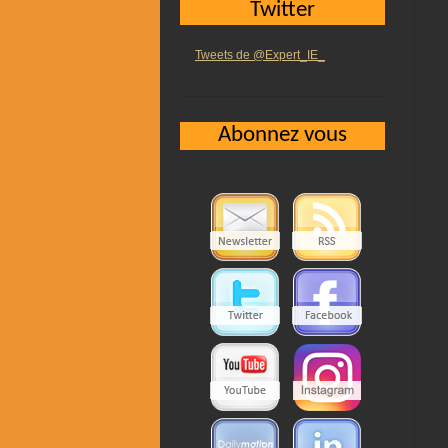
Twitter
Tweets de @Expert_IE_
Abonnez vous