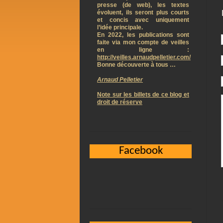
presse (de web), les textes
évoluent, ils seront plus courts
et concis avec uniquement
l’idée principale.
En 2022, les publications sont
faite via mon compte de veilles
en ligne :
http://veilles.arnaudpelletier.com/
Bonne découverte à tous …
Arnaud Pelletier
Note sur les billets de ce blog et
droit de réserve
Facebook