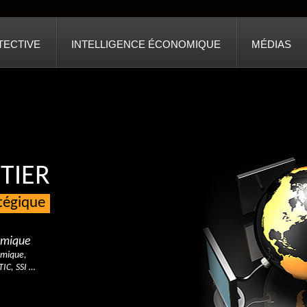
TECTIVE
INTELLIGENCE ÉCONOMIQUE
MÉDIAS
TIER
atégique
nomique
omique,
TIC, SSI …