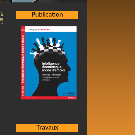
Publication
 à
ne
…
»
Travaux