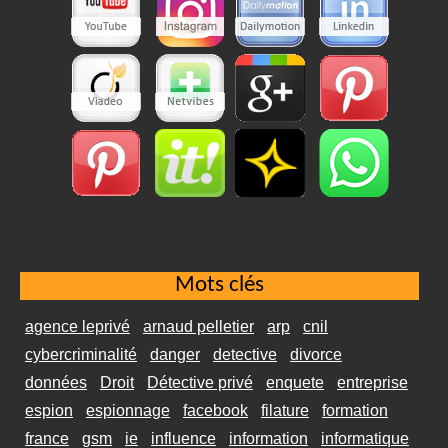
Mots clés
agence leprivé
arnaud pelletier
arp
cnil
cybercriminalité
danger
detective
divorce
données
Droit
Détective privé
enquete
entreprise
espion
espionnage
facebook
filature
formation
france
gsm
ie
influence
information
informatique