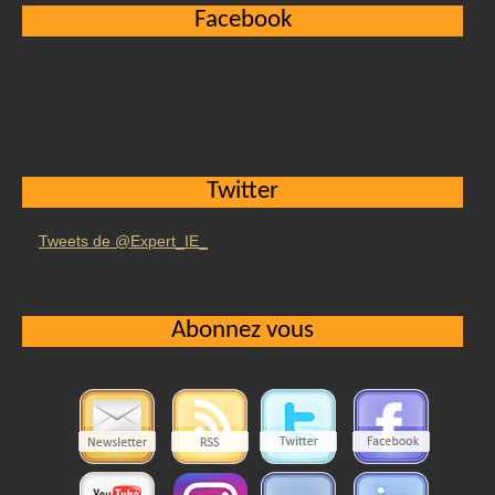
Facebook
Twitter
Tweets de @Expert_IE_
Abonnez vous