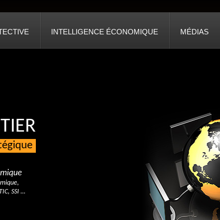
TECTIVE
INTELLIGENCE ÉCONOMIQUE
MÉDIAS
TIER
atégique
nomique
omique,
TIC, SSI …