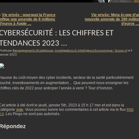
m
Vie privée : pourquoi la France
Vie privée: Meta écope d’u
«
inflige une amende de 8 millions
nouvelle amende de 390 millio
d’euros à Apple …
d’euros 
CYBERSÉCURITÉ : LES CHIFFRES ET
TENDANCES 2023 …
Posté par
Renseignements Stratégiques, Investigations & Intelligence Economique | Scoop.it
le 5
janvier 2023
Hausse du coût moyen des cyber incidents, secteur de la santé particulièrement
touché, investissements en augmentation… Que peuvent nous enseigner les
chiffres clés de 2022 pour anticiper l’année à venir ? Tour d’horizon.
Cet article à été écrit le jeudi, janvier 5th, 2023 à 15 h 17 min et est dans la
catégorie
. Vous pouvez suivre les commentaires à cet article via le flux
Veille
RSS
. Les Pings ne sont pas autorisés.
2.0
Répondez