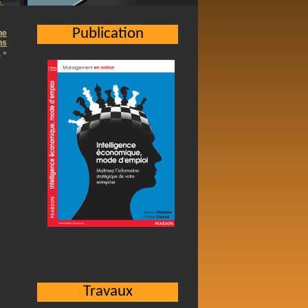
Publication
ne
ns
…
»
Travaux