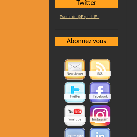
Twitter
Tweets de @Expert_IE_
Abonnez vous