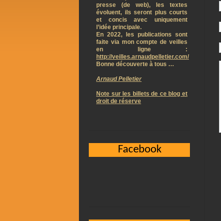
presse (de web), les textes
évoluent, ils seront plus courts
et concis avec uniquement
l’idée principale.
En 2022, les publications sont
faite via mon compte de veilles
en ligne :
http://veilles.arnaudpelletier.com/
Bonne découverte à tous …
Arnaud Pelletier
Note sur les billets de ce blog et
droit de réserve
Facebook