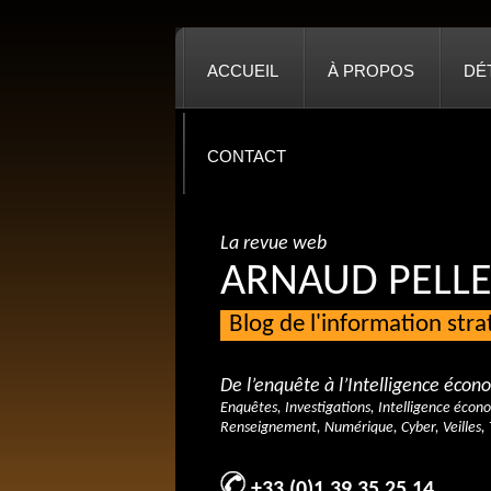
ACCUEIL
À PROPOS
DÉ
CONTACT
La revue web
ARNAUD PELLE
Blog de l'information str
De l’enquête à l’Intelligence éco
Enquêtes, Investigations, Intelligence écon
Renseignement, Numérique, Cyber, Veilles, 
+33 (0)1 39 35 25 14