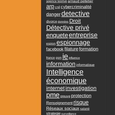
arnaud pelletier
agence leprivé
arp
cybercriminalité
cnil
detective
danger
Droit
divorce
données
Détective privé
entreprise
enquete
espionnage
espion
formation
facebook
filature
ie
france
gsm
influence
information
informatique
Intelligence
économique
internet
investigation
pme
protection
preuve
risque
Renseignement
Réseaux sociaux
salarié
strategie
surveillance