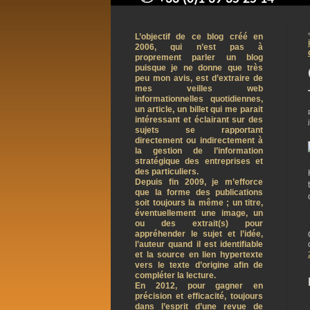
contact@arnaudpelletier.co
L’objectif de ce blog créé en
2006, qui n’est pas à
proprement parler un blog
puisque je ne donne que très
peu mon avis, est d’extraire de
mes veilles web
informationnelles quotidiennes,
un article, un billet qui me parait
intéressant et éclairant sur des
sujets se rapportant
directement ou indirectement à
la gestion de l’information
stratégique des entreprises et
des particuliers.
Depuis fin 2009, je m’efforce
que la forme des publications
soit toujours la même ; un titre,
éventuellement une image, un
ou des extrait(s) pour
appréhender le sujet et l’idée,
l’auteur quand il est identifiable
et la source en lien hypertexte
vers le texte d’origine afin de
compléter la lecture.
En 2012, pour gagner en
précision et efficacité, toujours
dans l’esprit d’une revue de