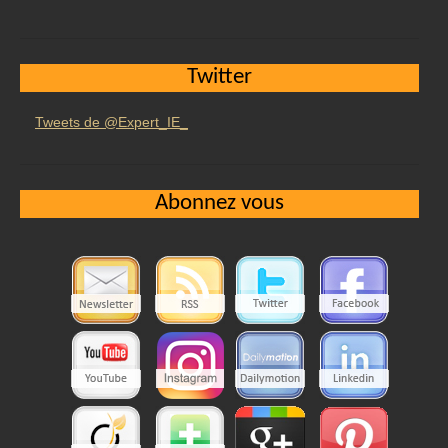
Twitter
Tweets de @Expert_IE_
Abonnez vous