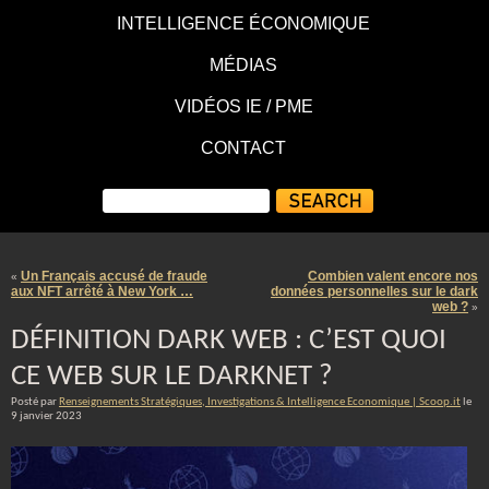
INTELLIGENCE ÉCONOMIQUE
MÉDIAS
VIDÉOS IE / PME
CONTACT
Un Français accusé de fraude
Combien valent encore nos
«
aux NFT arrêté à New York …
données personnelles sur le dark
web ?
»
DÉFINITION DARK WEB : C’EST QUOI
CE WEB SUR LE DARKNET ?
Posté par
Renseignements Stratégiques, Investigations & Intelligence Economique | Scoop.it
le
9 janvier 2023