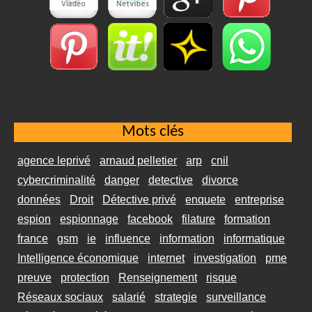
Mots clés
agence leprivé
arnaud pelletier
arp
cnil
cybercriminalité
danger
detective
divorce
données
Droit
Détective privé
enquete
entreprise
espion
espionnage
facebook
filature
formation
france
gsm
ie
influence
information
informatique
Intelligence économique
internet
investigation
pme
preuve
protection
Renseignement
risque
Réseaux sociaux
salarié
strategie
surveillance