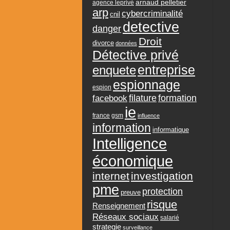
arnaud pelletier
agence leprivé
arp
cybercriminalité
cnil
detective
danger
Droit
divorce
données
Détective privé
entreprise
enquete
espionnage
espion
formation
facebook
filature
ie
france
gsm
influence
information
informatique
Intelligence
économique
internet
investigation
pme
protection
preuve
risque
Renseignement
Réseaux sociaux
salarié
strategie
surveillance