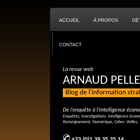
ACCUEIL
À PROPOS
DÉ
CONTACT
La revue web
ARNAUD PELLE
Blog de l'information str
De l’enquête à l’Intelligence éco
Enquêtes, Investigations, Intelligence écon
Renseignement, Numérique, Cyber, Veilles, 
+33 (0)1 39 35 25 14