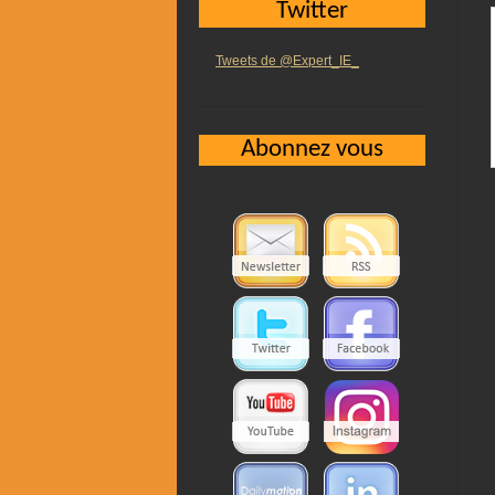
Twitter
Tweets de @Expert_IE_
Abonnez vous