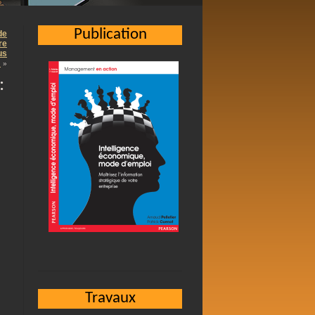
Publication
de
re
us
…
»
:
Travaux