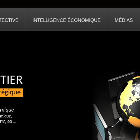
TECTIVE
INTELLIGENCE ÉCONOMIQUE
MÉDIAS
TIER
atégique
nomique
omique,
TIC, SSI …