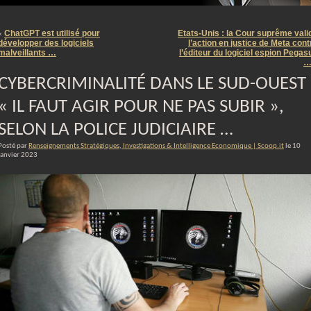
m
ChatGPT est utilisé pour
Etats-Unis : la Cour suprême vali
«
développer des logiciels
l’action en justice de Meta cont
malveillants …
l’éditeur du logiciel espion Pegas
CYBERCRIMINALITÉ DANS LE SUD-OUEST 
« IL FAUT AGIR POUR NE PAS SUBIR »,
SELON LA POLICE JUDICIAIRE …
Posté par
Renseignements Stratégiques, Investigations & Intelligence Economique | Scoop.it
le 10
janvier 2023