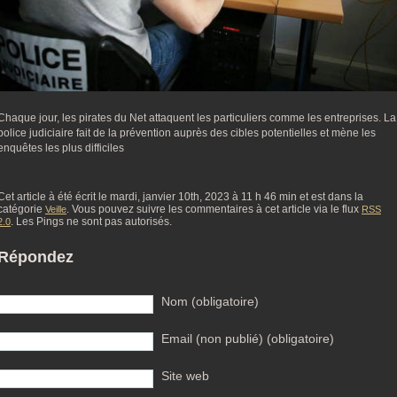
Chaque jour, les pirates du Net attaquent les particuliers comme les entreprises. La
police judiciaire fait de la prévention auprès des cibles potentielles et mène les
enquêtes les plus difficiles
Cet article à été écrit le mardi, janvier 10th, 2023 à 11 h 46 min et est dans la
catégorie
. Vous pouvez suivre les commentaires à cet article via le flux
Veille
RSS
. Les Pings ne sont pas autorisés.
2.0
Répondez
Nom (obligatoire)
Email (non publié) (obligatoire)
Site web