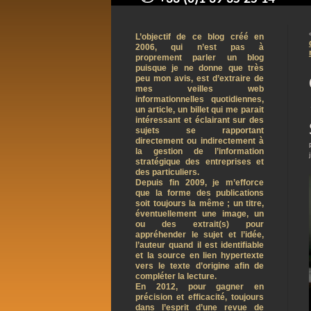
contact@arnaudpelletier.co
L’objectif de ce blog créé en
2006, qui n’est pas à
proprement parler un blog
puisque je ne donne que très
peu mon avis, est d’extraire de
mes veilles web
informationnelles quotidiennes,
un article, un billet qui me parait
intéressant et éclairant sur des
sujets se rapportant
directement ou indirectement à
la gestion de l’information
stratégique des entreprises et
des particuliers.
Depuis fin 2009, je m’efforce
que la forme des publications
soit toujours la même ; un titre,
éventuellement une image, un
ou des extrait(s) pour
appréhender le sujet et l’idée,
l’auteur quand il est identifiable
et la source en lien hypertexte
vers le texte d’origine afin de
compléter la lecture.
En 2012, pour gagner en
précision et efficacité, toujours
dans l’esprit d’une revue de