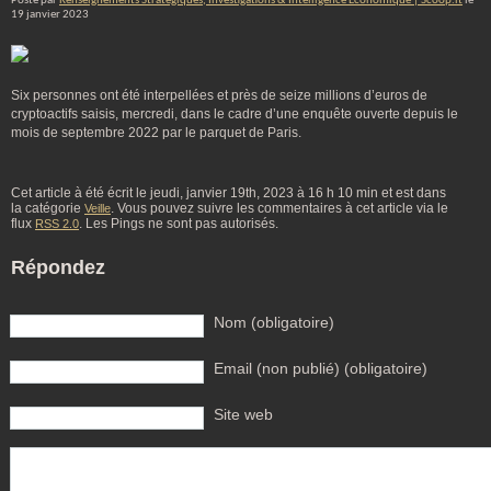
Posté par
Renseignements Stratégiques, Investigations & Intelligence Economique | Scoop.it
le
19 janvier 2023
Six personnes ont été interpellées et près de seize millions d’euros de
cryptoactifs saisis, mercredi, dans le cadre d’une enquête ouverte depuis le
mois de septembre 2022 par le parquet de Paris.
Cet article à été écrit le jeudi, janvier 19th, 2023 à 16 h 10 min et est dans
la catégorie
. Vous pouvez suivre les commentaires à cet article via le
Veille
flux
. Les Pings ne sont pas autorisés.
RSS 2.0
Répondez
Nom (obligatoire)
Email (non publié) (obligatoire)
Site web