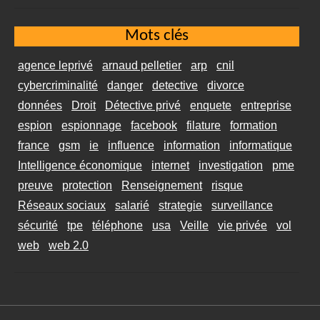
Mots clés
agence leprivé
arnaud pelletier
arp
cnil
cybercriminalité
danger
detective
divorce
données
Droit
Détective privé
enquete
entreprise
espion
espionnage
facebook
filature
formation
france
gsm
ie
influence
information
informatique
Intelligence économique
internet
investigation
pme
preuve
protection
Renseignement
risque
Réseaux sociaux
salarié
strategie
surveillance
sécurité
tpe
téléphone
usa
Veille
vie privée
vol
web
web 2.0