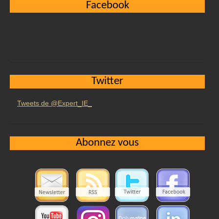
Facebook
Twitter
Tweets de @Expert_IE_
Abonnez vous