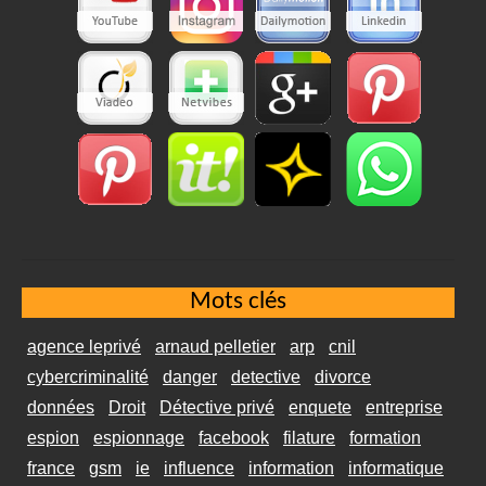
Mots clés
agence leprivé
arnaud pelletier
arp
cnil
cybercriminalité
danger
detective
divorce
données
Droit
Détective privé
enquete
entreprise
espion
espionnage
facebook
filature
formation
france
gsm
ie
influence
information
informatique