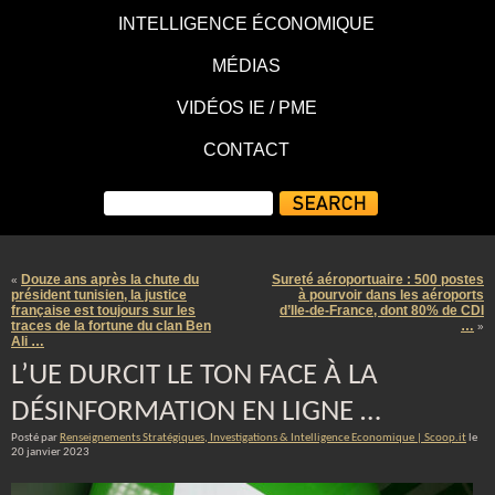
INTELLIGENCE ÉCONOMIQUE
MÉDIAS
VIDÉOS IE / PME
CONTACT
Douze ans après la chute du
Sureté aéroportuaire : 500 postes
«
président tunisien, la justice
à pourvoir dans les aéroports
française est toujours sur les
d’Ile-de-France, dont 80% de CDI
traces de la fortune du clan Ben
…
»
Ali …
L’UE DURCIT LE TON FACE À LA
DÉSINFORMATION EN LIGNE …
Posté par
Renseignements Stratégiques, Investigations & Intelligence Economique | Scoop.it
le
20 janvier 2023