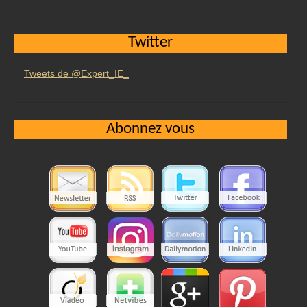
Twitter
Tweets de @Expert_IE_
Abonnez vous