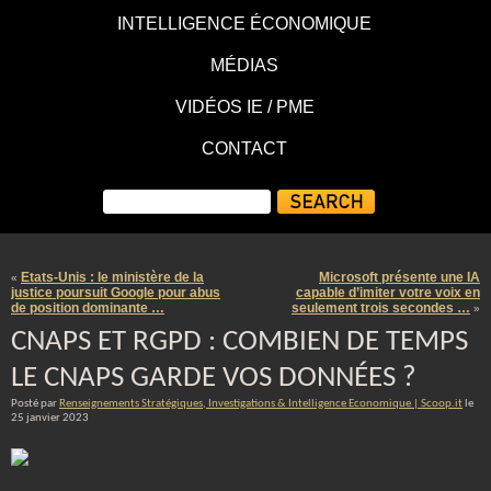
INTELLIGENCE ÉCONOMIQUE
MÉDIAS
VIDÉOS IE / PME
CONTACT
Etats-Unis : le ministère de la
Microsoft présente une IA
«
justice poursuit Google pour abus
capable d’imiter votre voix en
de position dominante …
seulement trois secondes …
»
CNAPS ET RGPD : COMBIEN DE TEMPS
LE CNAPS GARDE VOS DONNÉES ?
Posté par
Renseignements Stratégiques, Investigations & Intelligence Economique | Scoop.it
le
25 janvier 2023