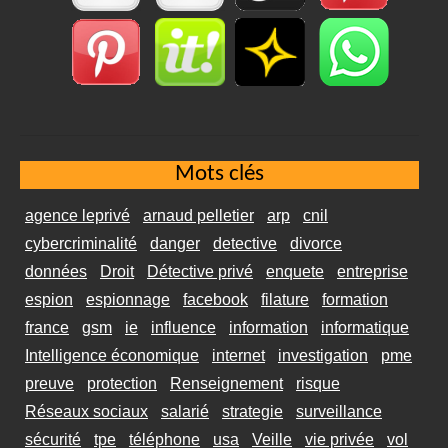
Mots clés
agence leprivé
arnaud pelletier
arp
cnil
cybercriminalité
danger
detective
divorce
données
Droit
Détective privé
enquete
entreprise
espion
espionnage
facebook
filature
formation
france
gsm
ie
influence
information
informatique
Intelligence économique
internet
investigation
pme
preuve
protection
Renseignement
risque
Réseaux sociaux
salarié
strategie
surveillance
sécurité
tpe
téléphone
usa
Veille
vie privée
vol