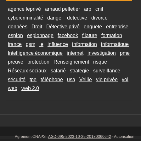
agence leprivé
arnaud pelletier
arp
cnil
cybercriminalité
danger
detective
divorce
données
Droit
Détective privé
enquete
entreprise
espion
espionnage
facebook
filature
formation
france
gsm
ie
influence
information
informatique
Intelligence économique
internet
investigation
pme
preuve
protection
Renseignement
risque
Réseaux sociaux
salarié
strategie
surveillance
sécurité
tpe
téléphone
usa
Veille
vie privée
vol
web
web 2.0
Agrément CNAPS :
AGD-095-2023-10-29-20180360642
- Autorisation