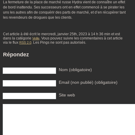
La fermeture de la place de marché russe Hydra vient de connaître un effet
de bord inattendu. Ses successeurs ont en effet commencé à se pirater les
uns les autres afin de conquérir des parts de marché, et d’en récupérer tant
les revendeurs de drogues que les clients.
Cet article à été écrit le mercredi, janvier 25th, 2023 à 14 h 36 min et est
dans la catégorie
. Vous pouvez suivre les commentaires à cet article
Veille
via le flux
. Les Pings ne sont pas autorisés.
RSS 2.0
Répondez
Nom (obligatoire)
Email (non publié) (obligatoire)
Site web