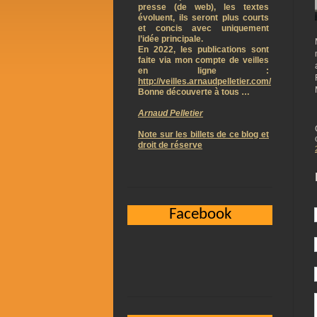
presse (de web), les textes
évoluent, ils seront plus courts
et concis avec uniquement
l’idée principale.
En 2022, les publications sont
faite via mon compte de veilles
en ligne :
http://veilles.arnaudpelletier.com/
Bonne découverte à tous …
Arnaud Pelletier
Note sur les billets de ce blog et
droit de réserve
Facebook