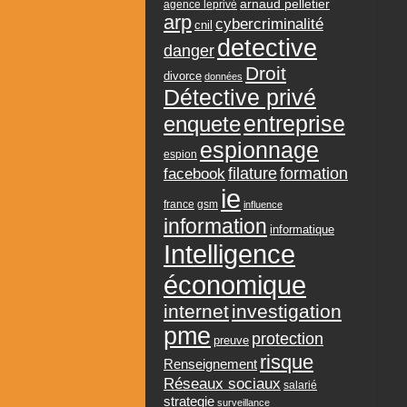
arnaud pelletier
agence leprivé
arp
cybercriminalité
cnil
detective
danger
Droit
divorce
données
Détective privé
entreprise
enquete
espionnage
espion
formation
facebook
filature
ie
france
gsm
influence
information
informatique
Intelligence
économique
internet
investigation
pme
protection
preuve
risque
Renseignement
Réseaux sociaux
salarié
strategie
surveillance