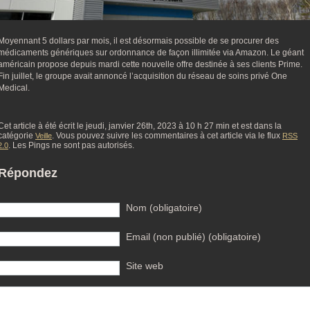
Moyennant 5 dollars par mois, il est désormais possible de se procurer des
médicaments génériques sur ordonnance de façon illimitée via Amazon. Le géant
américain propose depuis mardi cette nouvelle offre destinée à ses clients Prime.
Fin juillet, le groupe avait annoncé l’acquisition du réseau de soins privé One
Medical.
Cet article à été écrit le jeudi, janvier 26th, 2023 à 10 h 27 min et est dans la
catégorie
. Vous pouvez suivre les commentaires à cet article via le flux
Veille
RSS
. Les Pings ne sont pas autorisés.
2.0
Répondez
Nom (obligatoire)
Email (non publié) (obligatoire)
Site web