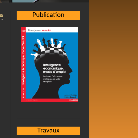
Publication
as
.
»
Travaux