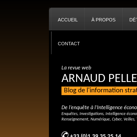
ACCUEIL
À PROPOS
DÉ
CONTACT
La revue web
ARNAUD PELLE
Blog de l'information str
De l’enquête à l’Intelligence éco
Enquêtes, Investigations, Intelligence écon
Renseignement, Numérique, Cyber, Veilles, 
+33 (0)1 39 35 25 14