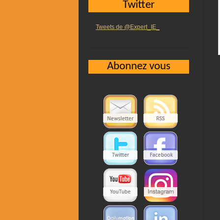
Twitter
Tweets de @Expert_IE_
Abonnez vous