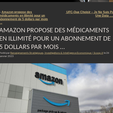
m
Amazon propose des
UFC-Que Choisir – Je Ne Suis P
«
médicaments en illimité pour un
Une Data …
abonnement de 5 dollars par mois
…
AMAZON PROPOSE DES MÉDICAMENTS
EN ILLIMITÉ POUR UN ABONNEMENT DE
5 DOLLARS PAR MOIS …
Posté par
Renseignements Stratégiques, Investigations & Intelligence Economique | Scoop.it
le 26
janvier 2023