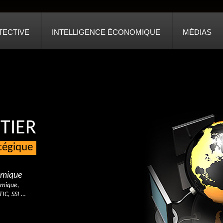
TECTIVE
INTELLIGENCE ÉCONOMIQUE
MÉDIAS
TIER
atégique
nomique
omique,
TIC, SSI …