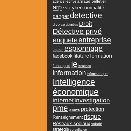
arnaud pelletier
agence leprivé
arp
cybercriminalité
cnil
detective
danger
Droit
divorce
données
Détective privé
entreprise
enquete
espionnage
espion
formation
facebook
filature
ie
france
gsm
influence
information
informatique
Intelligence
économique
internet
investigation
pme
protection
preuve
risque
Renseignement
Réseaux sociaux
salarié
strategie
surveillance