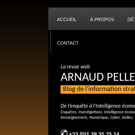
ACCUEIL
À PROPOS
DÉ
CONTACT
La revue web
ARNAUD PELLE
Blog de l'information str
De l’enquête à l’Intelligence éco
Enquêtes, Investigations, Intelligence écon
Renseignement, Numérique, Cyber, Veilles, 
+33 (0)1 39 35 25 14