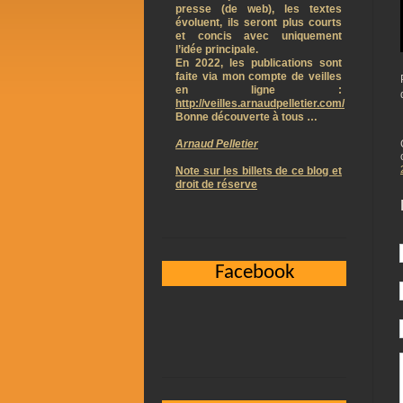
presse (de web), les textes
évoluent, ils seront plus courts
et concis avec uniquement
l’idée principale.
En 2022, les publications sont
faite via mon compte de veilles
en ligne :
http://veilles.arnaudpelletier.com/
Bonne découverte à tous …
Arnaud Pelletier
Note sur les billets de ce blog et
droit de réserve
Facebook