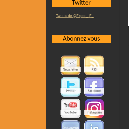
Twitter
Tweets de @Expert_IE_
Abonnez vous