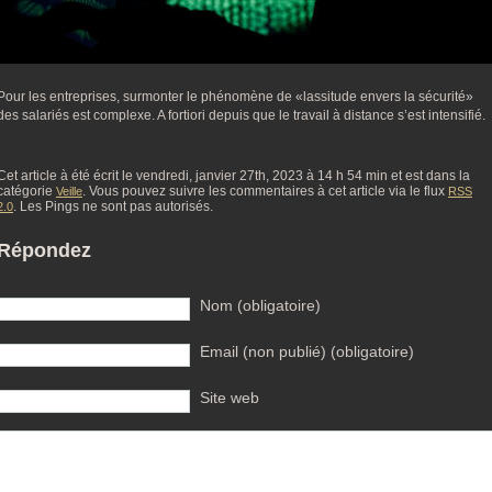
Pour les entreprises, surmonter le phénomène de «lassitude envers la sécurité»
des salariés est complexe. A fortiori depuis que le travail à distance s’est intensifié.
Cet article à été écrit le vendredi, janvier 27th, 2023 à 14 h 54 min et est dans la
catégorie
. Vous pouvez suivre les commentaires à cet article via le flux
Veille
RSS
. Les Pings ne sont pas autorisés.
2.0
Répondez
Nom (obligatoire)
Email (non publié) (obligatoire)
Site web