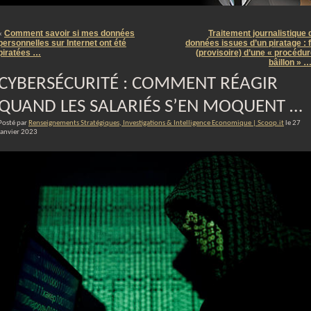
m
Comment savoir si mes données
Traitement journalistique 
«
personnelles sur Internet ont été
données issues d’un piratage : f
piratées …
(provisoire) d’une « procédur
bâillon » 
CYBERSÉCURITÉ : COMMENT RÉAGIR
QUAND LES SALARIÉS S’EN MOQUENT …
Posté par
Renseignements Stratégiques, Investigations & Intelligence Economique | Scoop.it
le 27
janvier 2023