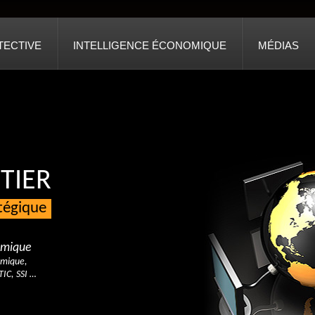
TECTIVE
INTELLIGENCE ÉCONOMIQUE
MÉDIAS
TIER
atégique
nomique
omique,
TIC, SSI …