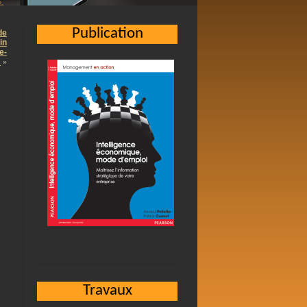
Publication
de
in
e-
…
»
Travaux