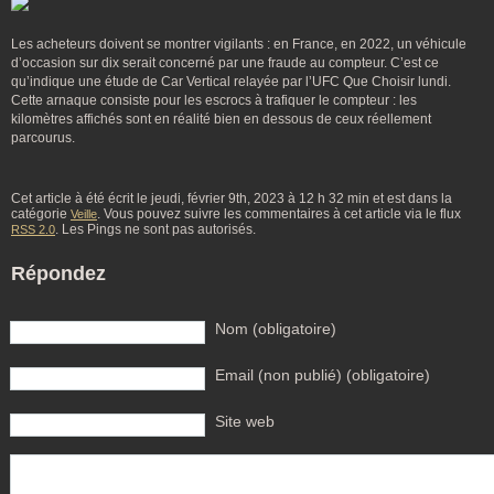
Les acheteurs doivent se montrer vigilants : en France, en 2022, un véhicule
d’occasion sur dix serait concerné par une fraude au compteur. C’est ce
qu’indique une étude de Car Vertical relayée par l’UFC Que Choisir lundi.
Cette arnaque consiste pour les escrocs à trafiquer le compteur : les
kilomètres affichés sont en réalité bien en dessous de ceux réellement
parcourus.
Cet article à été écrit le jeudi, février 9th, 2023 à 12 h 32 min et est dans la
catégorie
. Vous pouvez suivre les commentaires à cet article via le flux
Veille
. Les Pings ne sont pas autorisés.
RSS 2.0
Répondez
Nom (obligatoire)
Email (non publié) (obligatoire)
Site web