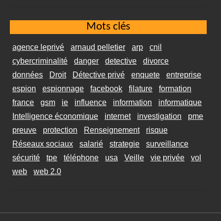
Mots clés
agence leprivé
arnaud pelletier
arp
cnil
cybercriminalité
danger
detective
divorce
données
Droit
Détective privé
enquete
entreprise
espion
espionnage
facebook
filature
formation
france
gsm
ie
influence
information
informatique
Intelligence économique
internet
investigation
pme
preuve
protection
Renseignement
risque
Réseaux sociaux
salarié
strategie
surveillance
sécurité
tpe
téléphone
usa
Veille
vie privée
vol
web
web 2.0