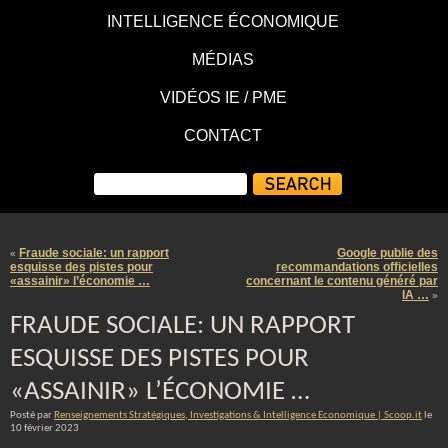
INTELLIGENCE ÉCONOMIQUE
MÉDIAS
VIDÉOS IE / PME
CONTACT
Fraude sociale: un rapport
Google publie des
«
esquisse des pistes pour
recommandations officielles
«assainir» l’économie …
concernant le contenu généré par
IA …
»
FRAUDE SOCIALE: UN RAPPORT
ESQUISSE DES PISTES POUR
«ASSAINIR» L’ÉCONOMIE …
Posté par
Renseignements Stratégiques, Investigations & Intelligence Economique | Scoop.it
le
10 février 2023