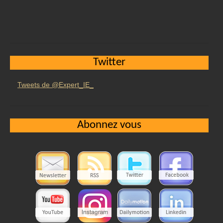
Twitter
Tweets de @Expert_IE_
Abonnez vous