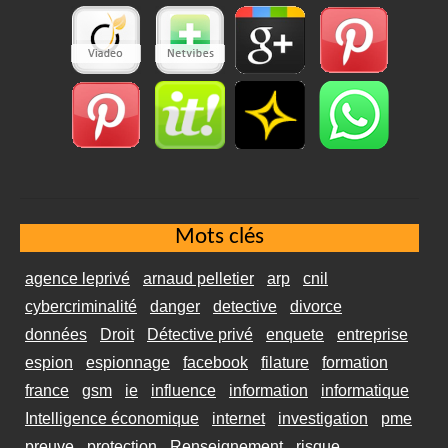
Mots clés
agence leprivé
arnaud pelletier
arp
cnil
cybercriminalité
danger
detective
divorce
données
Droit
Détective privé
enquete
entreprise
espion
espionnage
facebook
filature
formation
france
gsm
ie
influence
information
informatique
Intelligence économique
internet
investigation
pme
preuve
protection
Renseignement
risque