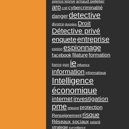
arnaud pelletier
agence leprivé
arp
cybercriminalité
cnil
detective
danger
Droit
divorce
données
Détective privé
entreprise
enquete
espionnage
espion
formation
facebook
filature
ie
france
gsm
influence
information
informatique
Intelligence
économique
internet
investigation
pme
protection
preuve
risque
Renseignement
Réseaux sociaux
salarié
strategie
surveillance