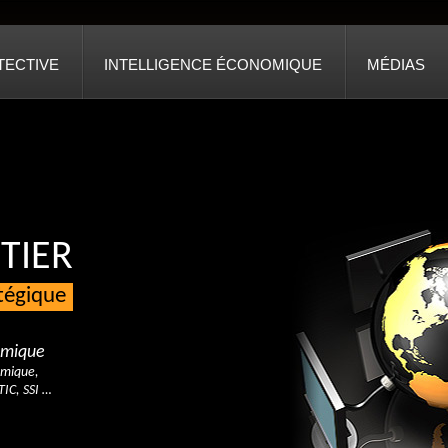
TECTIVE
INTELLIGENCE ÉCONOMIQUE
MÉDIAS
TIER
atégique
nomique
omique,
TIC, SSI …