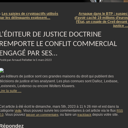
m
Les saisies de cryptoactifs utilisés
Arnaque dans le BTP : suspec
«
par les délinquants explosent…
d’avoir caché 19 millions d’euros
l’État, un couple de Creil devant 
justice 
L’ÉDITEUR DE JUSTICE DOCTRINE
REMPORTE LE CONFLIT COMMERCIAL
ENGAGÉ PAR SES…
Posté par Arnaud Pelletier le 5 mars 2023
Les éditeurs de justice sont ces grandes maisons du droit qui publient des
décisions de justice et les analysent. Les plus connues sont Dalloz, Lexbase,
Lexisnexis, Lextenso ou encore Wolters Kluwers.
Lire la suite …
Cet article à été écrit le dimanche, mars 5th, 2023 à 11 h 26 min et est dans la
catégorie
. Vous pouvez suivre les commentaires à cet article via le flux
Veille
RSS
. Vous pouvez
, ou faire un
depuis votre site.
2.0
laisser un commentaire
trackback
Répondez