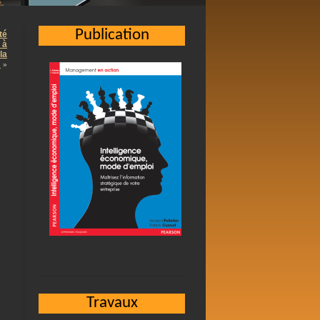
Publication
té
 à
la
…
»
Travaux