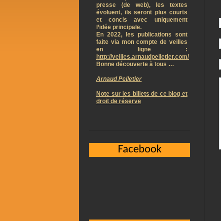
presse (de web), les textes
évoluent, ils seront plus courts
et concis avec uniquement
l’idée principale.
En 2022, les publications sont
faite via mon compte de veilles
en ligne :
http://veilles.arnaudpelletier.com/
Bonne découverte à tous …
Arnaud Pelletier
Note sur les billets de ce blog et
droit de réserve
Facebook