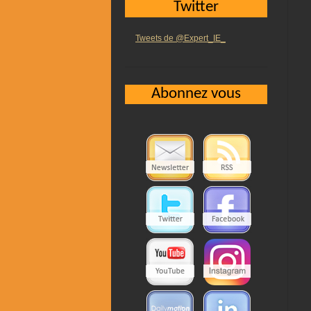
Twitter
Tweets de @Expert_IE_
Abonnez vous