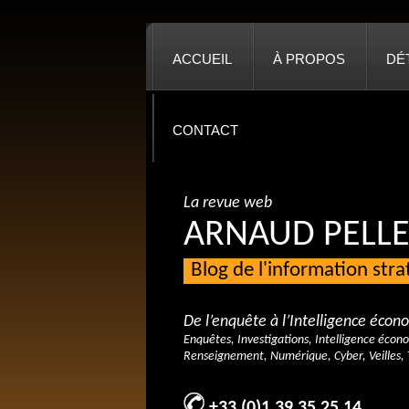
ACCUEIL
À PROPOS
DÉ
CONTACT
La revue web
ARNAUD PELLE
Blog de l'information str
De l’enquête à l’Intelligence éco
Enquêtes, Investigations, Intelligence écon
Renseignement, Numérique, Cyber, Veilles, 
+33 (0)1 39 35 25 14