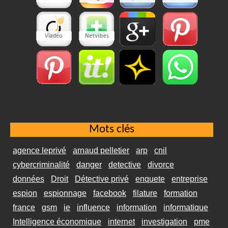
Mots clés
agence leprivé
arnaud pelletier
arp
cnil
cybercriminalité
danger
detective
divorce
données
Droit
Détective privé
enquete
entreprise
espion
espionnage
facebook
filature
formation
france
gsm
ie
influence
information
informatique
Intelligence économique
internet
investigation
pme