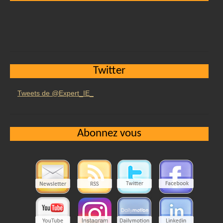
Twitter
Tweets de @Expert_IE_
Abonnez vous