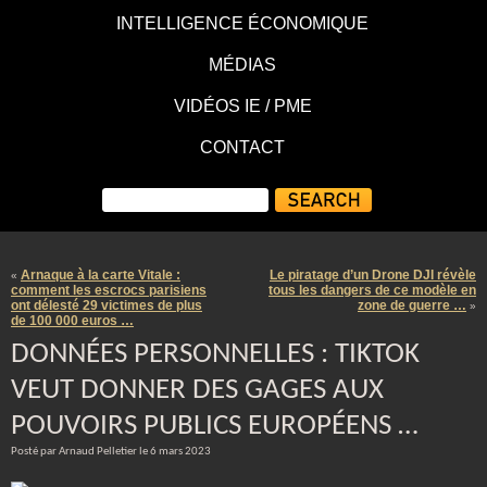
INTELLIGENCE ÉCONOMIQUE
MÉDIAS
VIDÉOS IE / PME
CONTACT
Arnaque à la carte Vitale :
Le piratage d’un Drone DJI révèle
«
comment les escrocs parisiens
tous les dangers de ce modèle en
ont délesté 29 victimes de plus
zone de guerre …
»
de 100 000 euros …
DONNÉES PERSONNELLES : TIKTOK
VEUT DONNER DES GAGES AUX
POUVOIRS PUBLICS EUROPÉENS …
Posté par Arnaud Pelletier le 6 mars 2023