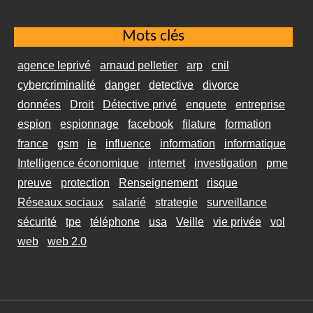
Mots clés
agence leprivé
arnaud pelletier
arp
cnil
cybercriminalité
danger
detective
divorce
données
Droit
Détective privé
enquete
entreprise
espion
espionnage
facebook
filature
formation
france
gsm
ie
influence
information
informatique
Intelligence économique
internet
investigation
pme
preuve
protection
Renseignement
risque
Réseaux sociaux
salarié
strategie
surveillance
sécurité
tpe
téléphone
usa
Veille
vie privée
vol
web
web 2.0