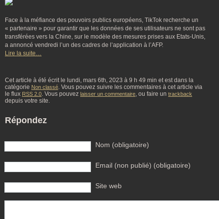
Face à la méfiance des pouvoirs publics européens, TikTok recherche un
« partenaire » pour garantir que les données de ses utilisateurs ne sont pas
transférées vers la Chine, sur le modèle des mesures prises aux Etats-Unis,
a annoncé vendredi l’un des cadres de l’application à l’AFP.
Lire la suite…
Cet article à été écrit le lundi, mars 6th, 2023 à 9 h 49 min et est dans la
catégorie
. Vous pouvez suivre les commentaires à cet article via
Non classé
le flux
. Vous pouvez
, ou faire un
RSS 2.0
laisser un commentaire
trackback
depuis votre site.
Répondez
Nom (obligatoire)
Email (non publié) (obligatoire)
Site web