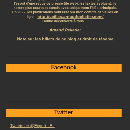
l’esprit d’une revue de presse (de web), les textes évoluent, ils
seront plus courts et concis avec uniquement l’idée principale.
En 2022, les publications sont faite via mon compte de veilles en
http://veilles.arnaudpelletier.com/
ligne :
Bonne découverte à tous …
Arnaud Pelletier
Note sur les billets de ce blog et droit de réserve
Facebook
Twitter
Tweets de @Expert_IE_