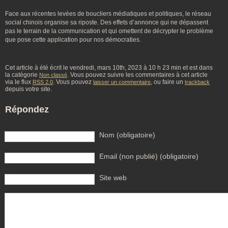
Face aux récentes levées de boucliers médiatiques et politiques, le réseau
social chinois organise sa riposte. Des effets d’annonce qui ne dépassent
pas le terrain de la communication et qui omettent de décrypter le problème
que pose cette application pour nos démocraties.
Cet article à été écrit le vendredi, mars 10th, 2023 à 10 h 23 min et est dans
la catégorie
. Vous pouvez suivre les commentaires à cet article
Non classé
via le flux
. Vous pouvez
, ou faire un
RSS 2.0
laisser un commentaire
trackback
depuis votre site.
Répondez
Nom (obligatoire)
Email (non publié) (obligatoire)
Site web