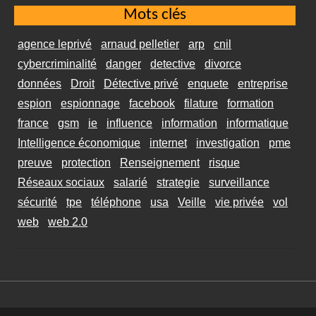
Mots clés
agence leprivé
arnaud pelletier
arp
cnil
cybercriminalité
danger
detective
divorce
données
Droit
Détective privé
enquete
entreprise
espion
espionnage
facebook
filature
formation
france
gsm
ie
influence
information
informatique
Intelligence économique
internet
investigation
pme
preuve
protection
Renseignement
risque
Réseaux sociaux
salarié
strategie
surveillance
sécurité
tpe
téléphone
usa
Veille
vie privée
vol
web
web 2.0