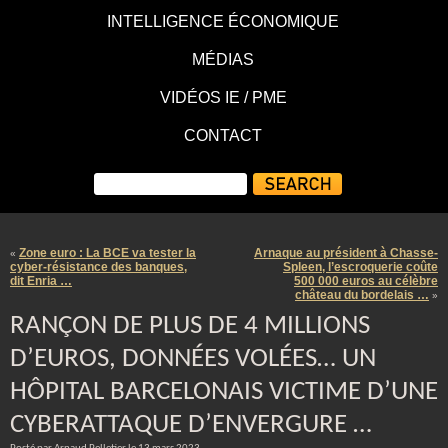
INTELLIGENCE ÉCONOMIQUE
MÉDIAS
VIDÉOS IE / PME
CONTACT
Zone euro : La BCE va tester la
Arnaque au président à Chasse-
«
cyber-résistance des banques,
Spleen, l’escroquerie coûte
dit Enria …
500 000 euros au célèbre
château du bordelais …
»
RANÇON DE PLUS DE 4 MILLIONS
D’EUROS, DONNÉES VOLÉES… UN
HÔPITAL BARCELONAIS VICTIME D’UNE
CYBERATTAQUE D’ENVERGURE …