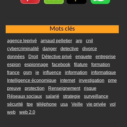
Mots clés
agence leprivé
arnaud pelletier
arp
cnil
cybercriminalité
danger
detective
divorce
données
Droit
Détective privé
enquete
entreprise
espion
espionnage
facebook
filature
formation
france
gsm
ie
influence
information
informatique
Intelligence économique
internet
investigation
pme
preuve
protection
Renseignement
risque
Réseaux sociaux
salarié
strategie
surveillance
sécurité
tpe
téléphone
usa
Veille
vie privée
vol
web
web 2.0