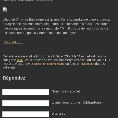
Posté par Arnaud Pelletier le 13 mars 2023
L’hôpital Clinic de Barcelone est victime d’une cyberattaque d’envergure qui
paralyse son système informatique depuis le dimanche 5 mars. Les pirates
informatiques réclament une rançon de 4,5 millions de dollars (plus de 4,2
millions d’euros) que la Generalitat refuse de payer.
Lire la suite …
Cet article à été écrit le lundi, mars 13th, 2023 à 9 h 44 min et est dans la
catégorie
. Vous pouvez suivre les commentaires à cet article via le flux
Veille
. Vous pouvez
, ou faire un
depuis
RSS 2.0
laisser un commentaire
trackback
votre site.
Répondez
Nom (obligatoire)
Email (non publié) (obligatoire)
Site web