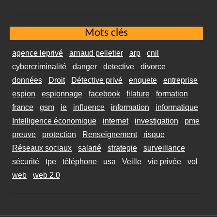
Mots clés
agence leprivé
arnaud pelletier
arp
cnil
cybercriminalité
danger
detective
divorce
données
Droit
Détective privé
enquete
entreprise
espion
espionnage
facebook
filature
formation
france
gsm
ie
influence
information
informatique
Intelligence économique
internet
investigation
pme
preuve
protection
Renseignement
risque
Réseaux sociaux
salarié
strategie
surveillance
sécurité
tpe
téléphone
usa
Veille
vie privée
vol
web
web 2.0