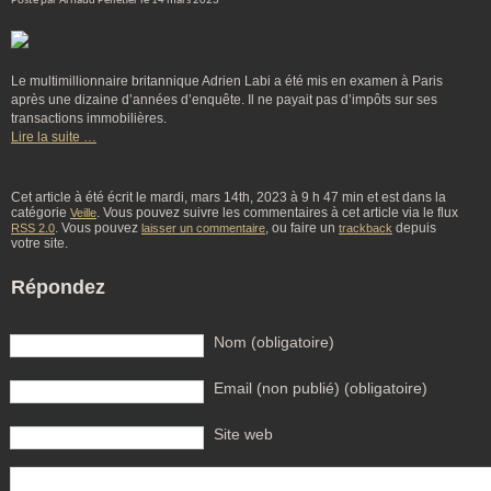
Posté par Arnaud Pelletier le 14 mars 2023
Le multimillionnaire britannique Adrien Labi a été mis en examen à Paris
après une dizaine d’années d’enquête. Il ne payait pas d’impôts sur ses
transactions immobilières.
Lire la suite …
Cet article à été écrit le mardi, mars 14th, 2023 à 9 h 47 min et est dans la
catégorie
. Vous pouvez suivre les commentaires à cet article via le flux
Veille
. Vous pouvez
, ou faire un
depuis
RSS 2.0
laisser un commentaire
trackback
votre site.
Répondez
Nom (obligatoire)
Email (non publié) (obligatoire)
Site web