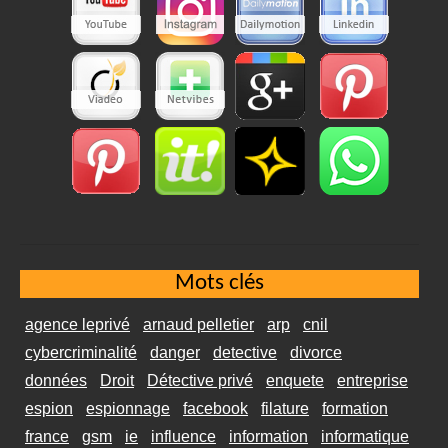
Mots clés
agence leprivé
arnaud pelletier
arp
cnil
cybercriminalité
danger
detective
divorce
données
Droit
Détective privé
enquete
entreprise
espion
espionnage
facebook
filature
formation
france
gsm
ie
influence
information
informatique