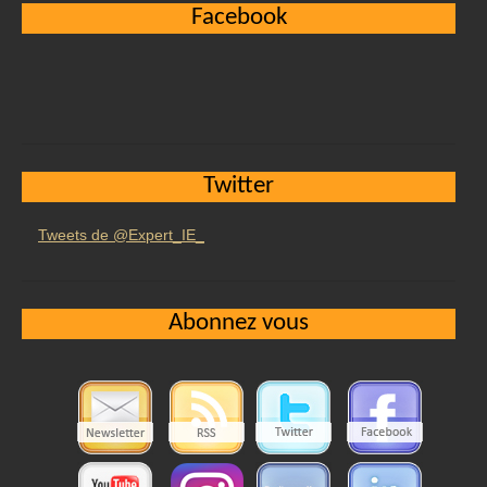
Facebook
Twitter
Tweets de @Expert_IE_
Abonnez vous