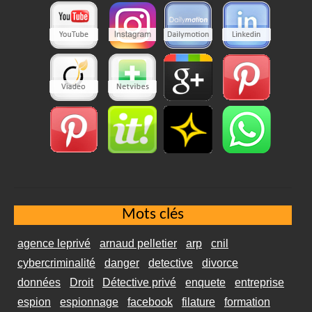
Mots clés
agence leprivé
arnaud pelletier
arp
cnil
cybercriminalité
danger
detective
divorce
données
Droit
Détective privé
enquete
entreprise
espion
espionnage
facebook
filature
formation