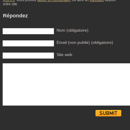
. Vous pouvez
, ou faire un
depuis
RSS 2.0
laisser un commentaire
trackback
votre site.
Répondez
Nom (obligatoire)
Email (non publié) (obligatoire)
Site web
Alternative: