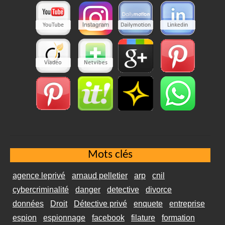
Mots clés
agence leprivé
arnaud pelletier
arp
cnil
cybercriminalité
danger
detective
divorce
données
Droit
Détective privé
enquete
entreprise
espion
espionnage
facebook
filature
formation