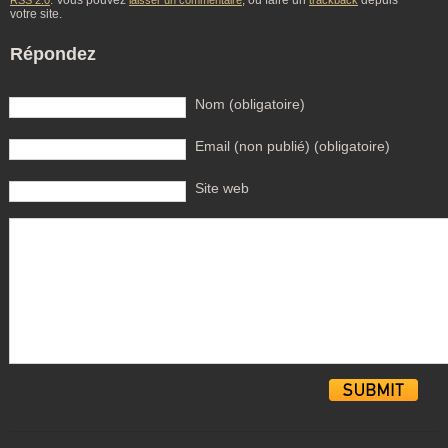
. Vous pouvez
, ou faire un
depuis
RSS 2.0
laisser un commentaire
trackback
votre site.
Répondez
Nom (obligatoire)
Email (non publié) (obligatoire)
Site web
Alternative: