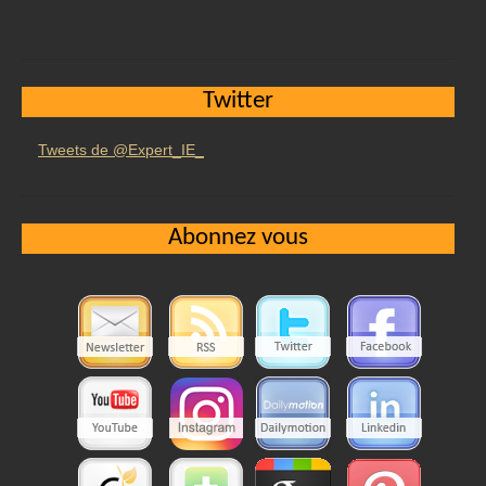
Twitter
Tweets de @Expert_IE_
Abonnez vous