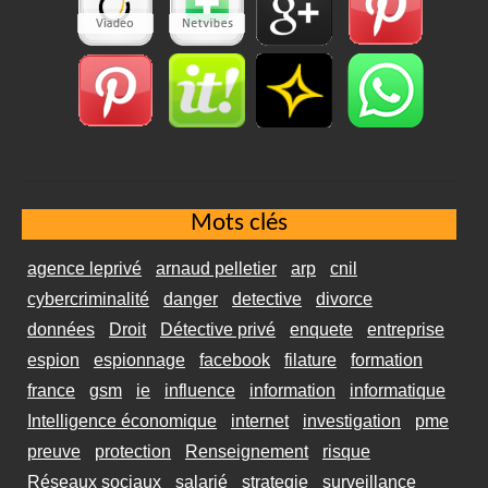
Mots clés
agence leprivé
arnaud pelletier
arp
cnil
cybercriminalité
danger
detective
divorce
données
Droit
Détective privé
enquete
entreprise
espion
espionnage
facebook
filature
formation
france
gsm
ie
influence
information
informatique
Intelligence économique
internet
investigation
pme
preuve
protection
Renseignement
risque
Réseaux sociaux
salarié
strategie
surveillance