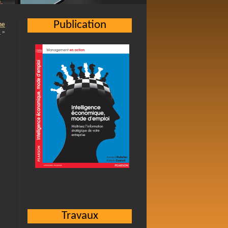
Publication
ne
!
»
Travaux