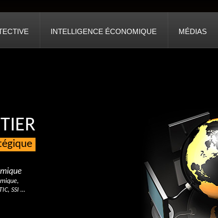
TECTIVE
INTELLIGENCE ÉCONOMIQUE
MÉDIAS
TIER
atégique
nomique
omique,
TIC, SSI …