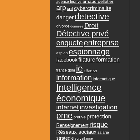
arnaud pelletier
agence leprivé
arp
cybercriminalité
cnil
detective
danger
Droit
divorce
données
Détective privé
entreprise
enquete
espionnage
espion
formation
facebook
filature
ie
france
gsm
influence
information
informatique
Intelligence
économique
internet
investigation
pme
protection
preuve
risque
Renseignement
Réseaux sociaux
salarié
strategie
surveillance