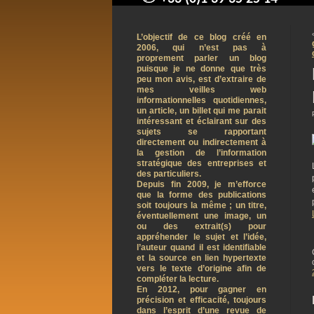
contact@arnaudpelletier.co
L’objectif de ce blog créé en
2006, qui n’est pas à
proprement parler un blog
puisque je ne donne que très
peu mon avis, est d’extraire de
mes veilles web
informationnelles quotidiennes,
un article, un billet qui me parait
intéressant et éclairant sur des
sujets se rapportant
directement ou indirectement à
la gestion de l’information
stratégique des entreprises et
des particuliers.
Depuis fin 2009, je m’efforce
que la forme des publications
soit toujours la même ; un titre,
éventuellement une image, un
ou des extrait(s) pour
appréhender le sujet et l’idée,
l’auteur quand il est identifiable
et la source en lien hypertexte
vers le texte d’origine afin de
compléter la lecture.
En 2012, pour gagner en
précision et efficacité, toujours
dans l’esprit d’une revue de