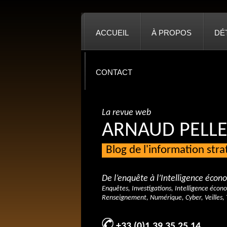
ACCUEIL
À PROPOS
DÉ
CONTACT
La revue web
ARNAUD PELLE
Blog de l'information str
De l’enquête à l’Intelligence éco
Enquêtes, Investigations, Intelligence écon
Renseignement, Numérique, Cyber, Veilles, 
+33 (0)1 39 35 25 14