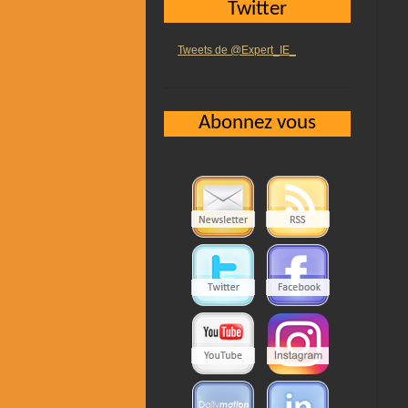
Twitter
Tweets de @Expert_IE_
Abonnez vous