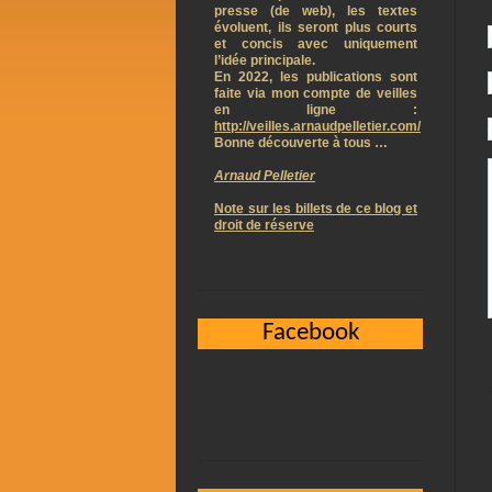
presse (de web), les textes
évoluent, ils seront plus courts
et concis avec uniquement
l’idée principale.
En 2022, les publications sont
faite via mon compte de veilles
en ligne :
http://veilles.arnaudpelletier.com/
Bonne découverte à tous …
Arnaud Pelletier
Note sur les billets de ce blog et
droit de réserve
Facebook