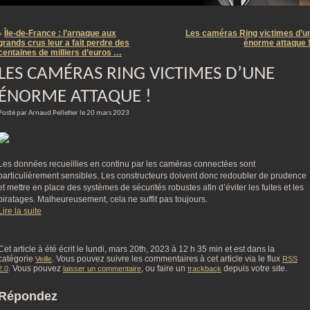
m
Île-de-France : l’arnaque aux
Les caméras Ring victimes d’u
«
grands crus leur a fait perdre des
énorme attaque 
centaines de milliers d’euros …
LES CAMÉRAS RING VICTIMES D’UNE
ÉNORME ATTAQUE !
Posté par Arnaud Pelletier le 20 mars 2023
Les données recueillies en continu par les caméras connectées sont
particulièrement sensibles. Les constructeurs doivent donc redoubler de prudence
et mettre en place des systèmes de sécurités robustes afin d’éviter les fuites et les
piratages. Malheureusement, cela ne suffit pas toujours.
Lire la suite
Cet article à été écrit le lundi, mars 20th, 2023 à 12 h 35 min et est dans la
catégorie
. Vous pouvez suivre les commentaires à cet article via le flux
Veille
RSS
. Vous pouvez
, ou faire un
depuis votre site.
2.0
laisser un commentaire
trackback
Répondez