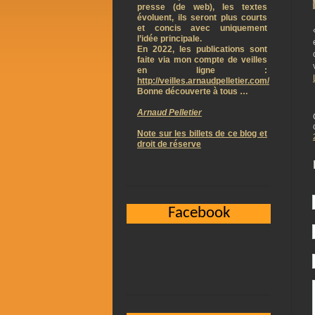
presse (de web), les textes
évoluent, ils seront plus courts
et concis avec uniquement
l’idée principale.
En 2022, les publications sont
faite via mon compte de veilles
en ligne :
http://veilles.arnaudpelletier.com/
Bonne découverte à tous …
Arnaud Pelletier
Note sur les billets de ce blog et
droit de réserve
Facebook