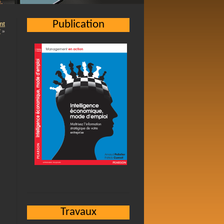
Publication
nt
?
»
Travaux