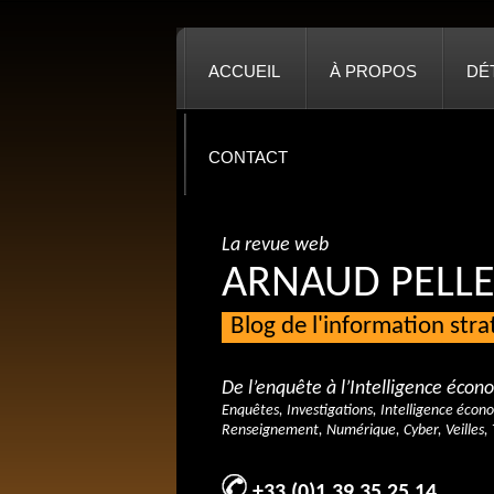
ACCUEIL
À PROPOS
DÉ
CONTACT
La revue web
ARNAUD PELLE
Blog de l'information str
De l’enquête à l’Intelligence éco
Enquêtes, Investigations, Intelligence écon
Renseignement, Numérique, Cyber, Veilles, 
+33 (0)1 39 35 25 14