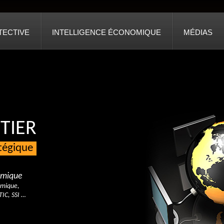
TECTIVE
INTELLIGENCE ÉCONOMIQUE
MÉDIAS
TIER
atégique
nomique
omique,
TIC, SSI …