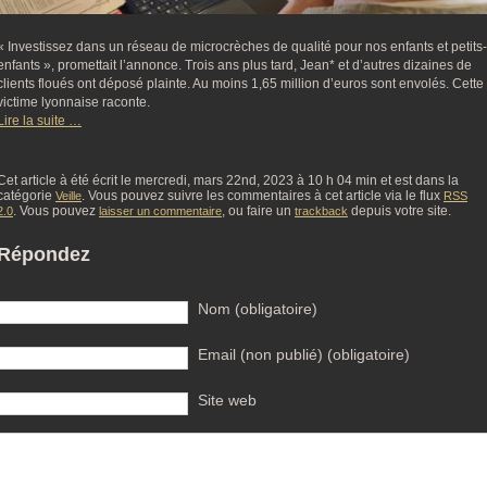
« Investissez dans un réseau de microcrèches de qualité pour nos enfants et petits-
enfants », promettait l’annonce. Trois ans plus tard, Jean* et d’autres dizaines de
clients floués ont déposé plainte. Au moins 1,65 million d’euros sont envolés. Cette
victime lyonnaise raconte.
Lire la suite …
Cet article à été écrit le mercredi, mars 22nd, 2023 à 10 h 04 min et est dans la
catégorie
. Vous pouvez suivre les commentaires à cet article via le flux
Veille
RSS
. Vous pouvez
, ou faire un
depuis votre site.
2.0
laisser un commentaire
trackback
Répondez
Nom (obligatoire)
Email (non publié) (obligatoire)
Site web