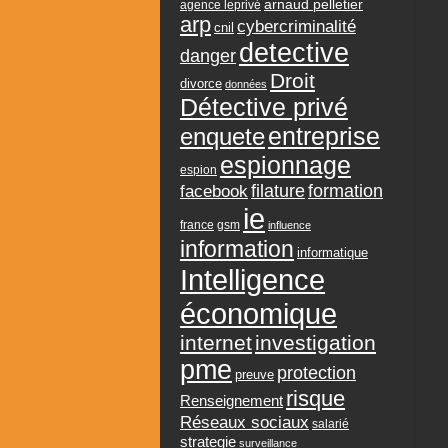
arnaud pelletier
agence leprivé
arp
cybercriminalité
cnil
detective
danger
Droit
divorce
données
Détective privé
entreprise
enquete
espionnage
espion
formation
facebook
filature
ie
france
gsm
influence
information
informatique
Intelligence
économique
internet
investigation
pme
protection
preuve
risque
Renseignement
Réseaux sociaux
salarié
strategie
surveillance