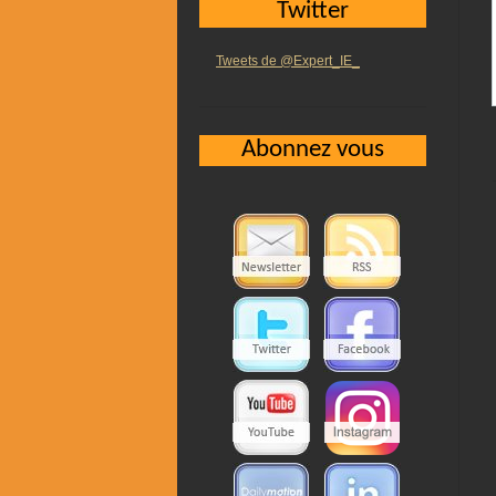
Twitter
Tweets de @Expert_IE_
Abonnez vous