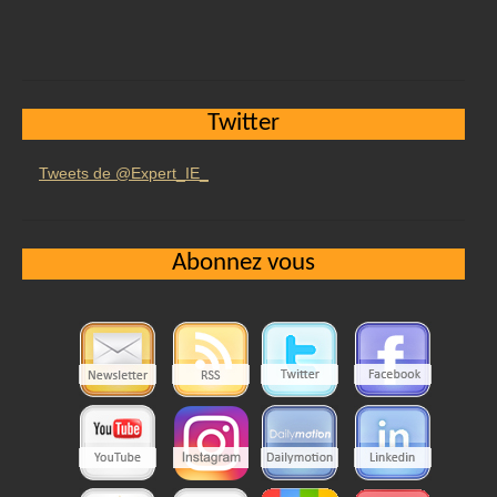
Twitter
Tweets de @Expert_IE_
Abonnez vous