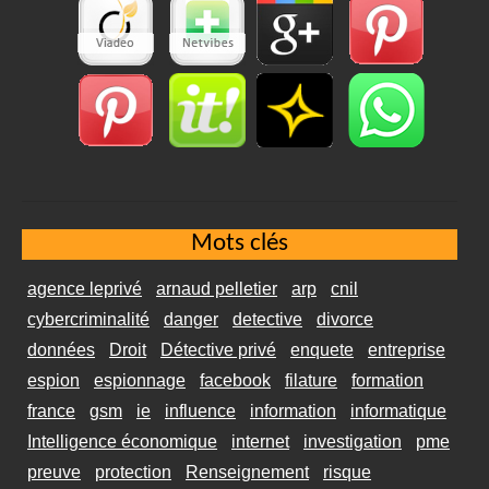
Mots clés
agence leprivé
arnaud pelletier
arp
cnil
cybercriminalité
danger
detective
divorce
données
Droit
Détective privé
enquete
entreprise
espion
espionnage
facebook
filature
formation
france
gsm
ie
influence
information
informatique
Intelligence économique
internet
investigation
pme
preuve
protection
Renseignement
risque