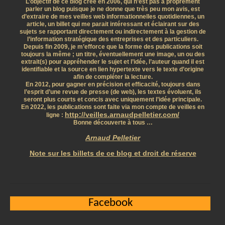
L’objectif de ce blog créé en 2006, qui n’est pas à proprement
parler un blog puisque je ne donne que très peu mon avis, est
d’extraire de mes veilles web informationnelles quotidiennes, un
article, un billet qui me parait intéressant et éclairant sur des
sujets se rapportant directement ou indirectement à la gestion de
l’information stratégique des entreprises et des particuliers.
Depuis fin 2009, je m’efforce que la forme des publications soit
toujours la même ; un titre, éventuellement une image, un ou des
extrait(s) pour appréhender le sujet et l’idée, l’auteur quand il est
identifiable et la source en lien hypertexte vers le texte d’origine
afin de compléter la lecture.
En 2012, pour gagner en précision et efficacité, toujours dans
l’esprit d’une revue de presse (de web), les textes évoluent, ils
seront plus courts et concis avec uniquement l’idée principale.
En 2022, les publications sont faite via mon compte de veilles en
http://veilles.arnaudpelletier.com/
ligne :
Bonne découverte à tous …
Arnaud Pelletier
Note sur les billets de ce blog et droit de réserve
Facebook