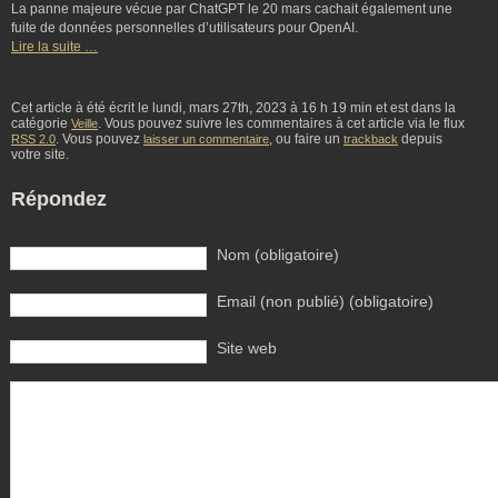
La panne majeure vécue par ChatGPT le 20 mars cachait également une
fuite de données personnelles d’utilisateurs pour OpenAI.
Lire la suite …
Cet article à été écrit le lundi, mars 27th, 2023 à 16 h 19 min et est dans la
catégorie
. Vous pouvez suivre les commentaires à cet article via le flux
Veille
. Vous pouvez
, ou faire un
depuis
RSS 2.0
laisser un commentaire
trackback
votre site.
Répondez
Nom (obligatoire)
Email (non publié) (obligatoire)
Site web