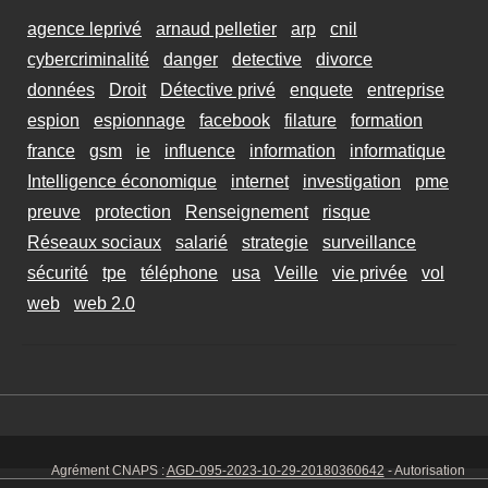
agence leprivé
arnaud pelletier
arp
cnil
cybercriminalité
danger
detective
divorce
données
Droit
Détective privé
enquete
entreprise
espion
espionnage
facebook
filature
formation
france
gsm
ie
influence
information
informatique
Intelligence économique
internet
investigation
pme
preuve
protection
Renseignement
risque
Réseaux sociaux
salarié
strategie
surveillance
sécurité
tpe
téléphone
usa
Veille
vie privée
vol
web
web 2.0
Agrément CNAPS :
AGD-095-2023-10-29-20180360642
- Autorisation
d’exercer CNAPS :
AUT-095-2113-01-07-20140365170
- SIRET 449 086