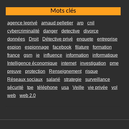
Mots clés
agence leprivé
arnaud pelletier
arp
cnil
cybercriminalité
danger
detective
divorce
données
Droit
Détective privé
enquete
entreprise
espion
espionnage
facebook
filature
formation
france
gsm
ie
influence
information
informatique
Intelligence économique
internet
investigation
pme
preuve
protection
Renseignement
risque
Réseaux sociaux
salarié
strategie
surveillance
sécurité
tpe
téléphone
usa
Veille
vie privée
vol
web
web 2.0