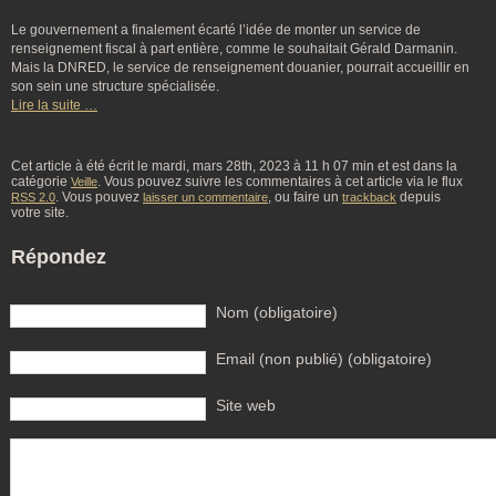
Le gouvernement a finalement écarté l’idée de monter un service de
renseignement fiscal à part entière, comme le souhaitait Gérald Darmanin.
Mais la DNRED, le service de renseignement douanier, pourrait accueillir en
son sein une structure spécialisée.
Lire la suite …
Cet article à été écrit le mardi, mars 28th, 2023 à 11 h 07 min et est dans la
catégorie
. Vous pouvez suivre les commentaires à cet article via le flux
Veille
. Vous pouvez
, ou faire un
depuis
RSS 2.0
laisser un commentaire
trackback
votre site.
Répondez
Nom (obligatoire)
Email (non publié) (obligatoire)
Site web