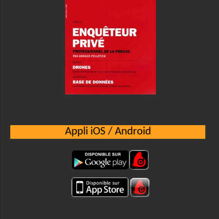
Appli iOS / Android