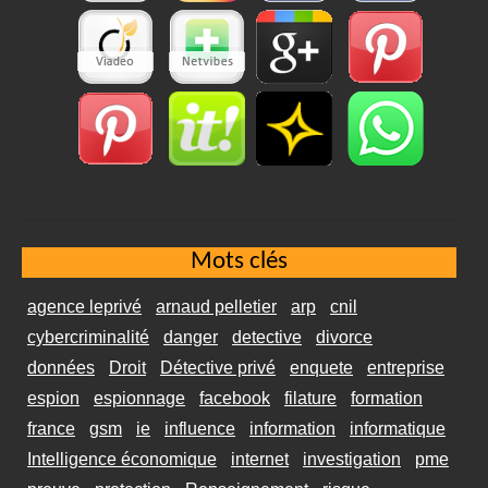
Mots clés
agence leprivé
arnaud pelletier
arp
cnil
cybercriminalité
danger
detective
divorce
données
Droit
Détective privé
enquete
entreprise
espion
espionnage
facebook
filature
formation
france
gsm
ie
influence
information
informatique
Intelligence économique
internet
investigation
pme