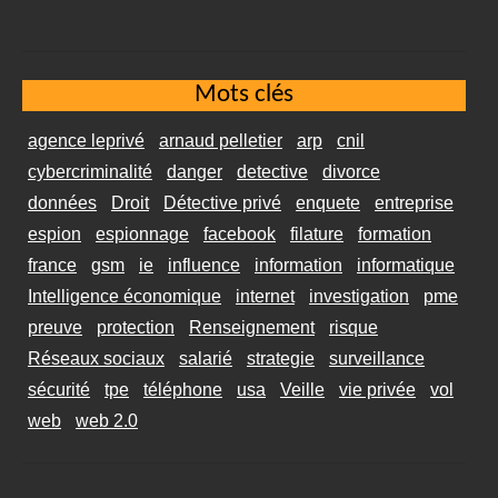
Mots clés
agence leprivé
arnaud pelletier
arp
cnil
cybercriminalité
danger
detective
divorce
données
Droit
Détective privé
enquete
entreprise
espion
espionnage
facebook
filature
formation
france
gsm
ie
influence
information
informatique
Intelligence économique
internet
investigation
pme
preuve
protection
Renseignement
risque
Réseaux sociaux
salarié
strategie
surveillance
sécurité
tpe
téléphone
usa
Veille
vie privée
vol
web
web 2.0