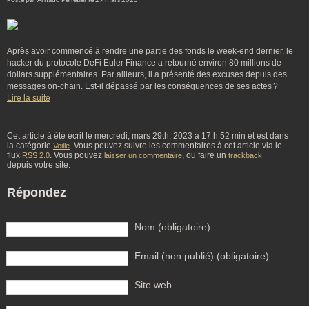
Posté par Arnaud Pelletier le 29 mars 2023
Après avoir commencé à rendre une partie des fonds le week-end dernier, le
hacker du protocole DeFi Euler Finance a retourné environ 80 millions de
dollars supplémentaires. Par ailleurs, il a présenté des excuses depuis des
messages on-chain. Est-il dépassé par les conséquences de ses actes ?
Lire la suite
Cet article à été écrit le mercredi, mars 29th, 2023 à 17 h 52 min et est dans
la catégorie
. Vous pouvez suivre les commentaires à cet article via le
Veille
flux
. Vous pouvez
, ou faire un
RSS 2.0
laisser un commentaire
trackback
depuis votre site.
Répondez
Nom (obligatoire)
Email (non publié) (obligatoire)
Site web