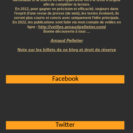
identifiable et la source en lien hypertexte vers le texte d’origine
afin de compléter la lecture.
En 2012, pour gagner en précision et efficacité, toujours dans
l’esprit d’une revue de presse (de web), les textes évoluent, ils
seront plus courts et concis avec uniquement l’idée principale.
En 2022, les publications sont faite via mon compte de veilles en
http://veilles.arnaudpelletier.com/
ligne :
Bonne découverte à tous …
Arnaud Pelletier
Note sur les billets de ce blog et droit de réserve
Facebook
Twitter