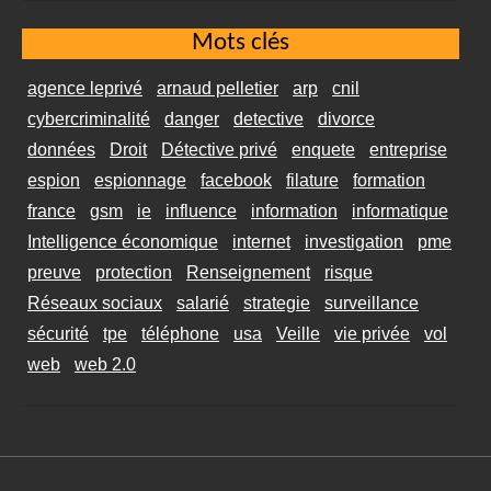
Mots clés
agence leprivé
arnaud pelletier
arp
cnil
cybercriminalité
danger
detective
divorce
données
Droit
Détective privé
enquete
entreprise
espion
espionnage
facebook
filature
formation
france
gsm
ie
influence
information
informatique
Intelligence économique
internet
investigation
pme
preuve
protection
Renseignement
risque
Réseaux sociaux
salarié
strategie
surveillance
sécurité
tpe
téléphone
usa
Veille
vie privée
vol
web
web 2.0