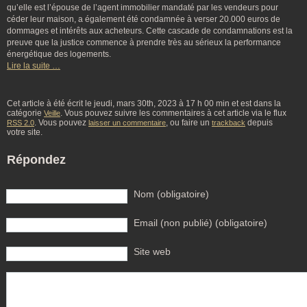
qu’elle est l’épouse de l’agent immobilier mandaté par les vendeurs pour
céder leur maison, a également été condamnée à verser 20.000 euros de
dommages et intérêts aux acheteurs. Cette cascade de condamnations est la
preuve que la justice commence à prendre très au sérieux la performance
énergétique des logements.
Lire la suite …
Cet article à été écrit le jeudi, mars 30th, 2023 à 17 h 00 min et est dans la
catégorie
. Vous pouvez suivre les commentaires à cet article via le flux
Veille
. Vous pouvez
, ou faire un
depuis
RSS 2.0
laisser un commentaire
trackback
votre site.
Répondez
Nom (obligatoire)
Email (non publié) (obligatoire)
Site web